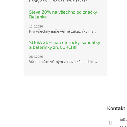
Dobrý den! :-)Pro vás, stálé zákazn...
Sleva 20% na všechno od značky
BeLenka
13.5.2026
Pro všechny naše věrné zákazníky má...
SLEVA 20% na celoročky, sandálky
a balerínky zn. LURCHI!!!
28.4.2026
Všem našim věrným zákazníkům sdílím...
Z
á
p
a
t
Kontakt
í
info
@