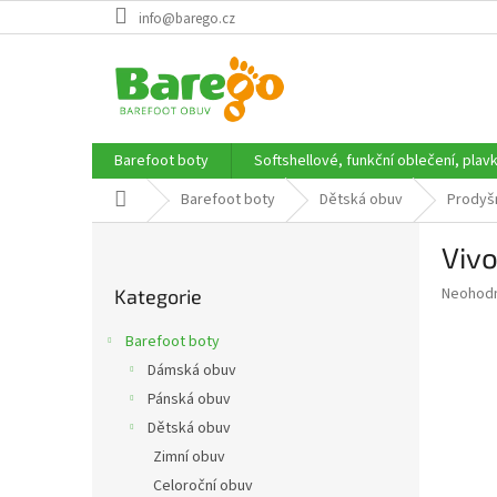
Přejít
info@barego.cz
na
obsah
Barefoot boty
Softshellové, funkční oblečení, plav
Domů
Barefoot boty
Dětská obuv
Prodyš
P
Viv
o
Přeskočit
s
Průměr
Neohod
Kategorie
kategorie
t
hodnoce
r
produkt
Barefoot boty
a
je
Dámská obuv
0,0
n
z
Pánská obuv
n
5
í
Dětská obuv
hvězdič
p
Zimní obuv
a
Celoroční obuv