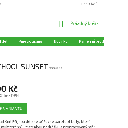
ORMULÁŘE KE STAŽENÍ
OBCHODNÍ PODMÍNKY
Přihlášení
PODMÍNKY OCHRANY 
NÁKUPNÍ
Prázdný košík
KOŠÍK
idel
Kineziotaping
Novinky
Kamenná prodejna
Re
SCHOOL SUNSET
9880/25
90 Kč
 Kč bez DPH
E VARIANTU
ail Knit FG jsou dětské běžecké barefoot boty, které
 multiterénní ultratenkou podrážku a propracovaný střih,