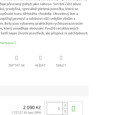
šťuje přirozený pohyb jako naboso. Svrchní část obuvi
ká, prodyšná, speciálně pletená ponožka, která se
řizpůsobí tvaru dětského chodidla. Obvodový lem a
zajišťují pevnost a odolnost vůči vnějším vlivům a
ám. Boty jsou vybaveny praktickým rychlozavazovacím
, který usnadňuje obouvání. Použití recyklovaných
šetří nejen životní prostředí, ale přispívá i k udržitelnosti.
informace
ZEPTAT SE
HLÍDAT
SDÍLET
Do košíku
2 090 Kč
1 727,27 Kč bez DPH