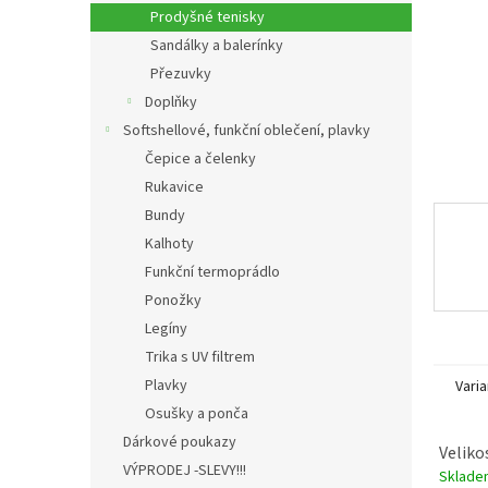
n
Prodyšné tenisky
e
Sandálky a balerínky
l
Přezuvky
Doplňky
Softshellové, funkční oblečení, plavky
Čepice a čelenky
Rukavice
Bundy
Kalhoty
Funkční termoprádlo
Ponožky
Legíny
Trika s UV filtrem
Plavky
Varia
Osušky a ponča
Dárkové poukazy
Veliko
VÝPRODEJ -SLEVY!!!
Sklad