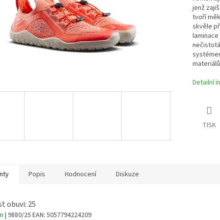
jenž zaji
tvoří měk
skvěle p
laminace 
nečistot
systémem
materiálů 
Detailní 
TISK
nty
Popis
Hodnocení
Diskuze
st obuvi: 25
em
| 9880/25
EAN:
5057794224209