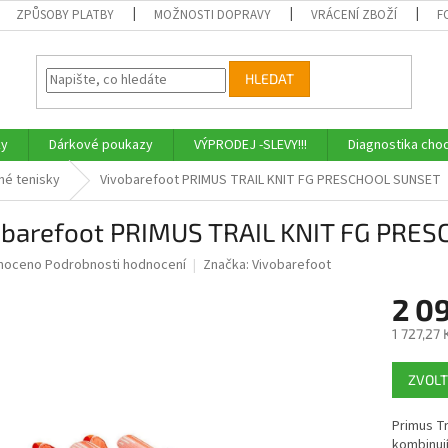
ZPŮSOBY PLATBY
MOŽNOSTI DOPRAVY
VRÁCENÍ ZBOŽÍ
F
HLEDAT
ky
Dárkové poukazy
VÝPRODEJ -SLEVY!!!
Diagnostika chod
né tenisky
Vivobarefoot PRIMUS TRAIL KNIT FG PRESCHOOL SUNSET
obarefoot PRIMUS TRAIL KNIT FG PRE
né
noceno
Podrobnosti hodnocení
Značka:
Vivobarefoot
ní
2 0
u
1 727,27
Měrná
ZVOLT
cena:
ek.
Primus Tr
kombinují