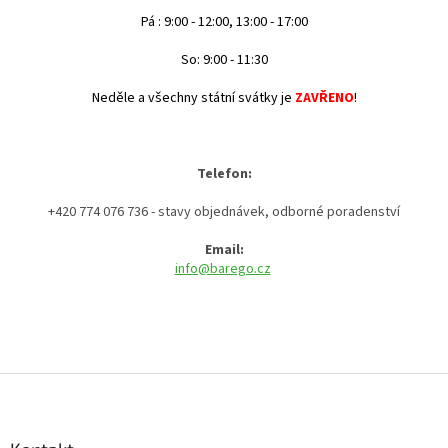
Pá : 9:00 - 12:00, 13:00 - 17:00
So: 9:00 - 11:30
Neděle a všechny státní svátky je
ZAVŘENO
!
Telefon:
+420 774 076 736 - stavy objednávek, odborné poradenství
Email:
info@barego.cz
Z
á
p