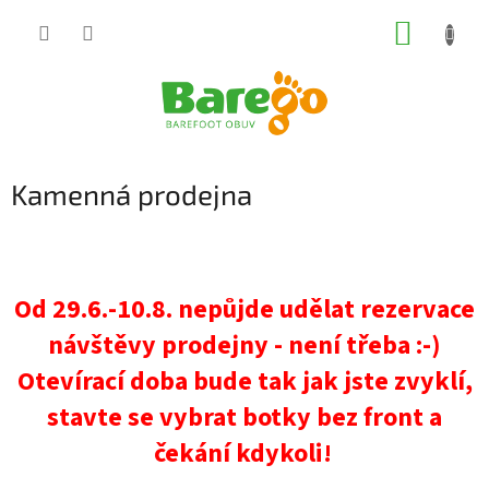
Přejít
NÁKUP
na
obsah
KOŠÍK
Kamenná prodejna
Od 29.6.-10.8. nepůjde udělat rezervace
návštěvy prodejny - není třeba :-)
Otevírací doba bude tak jak jste zvyklí,
stavte se vybrat botky bez front a
čekání kdykoli!