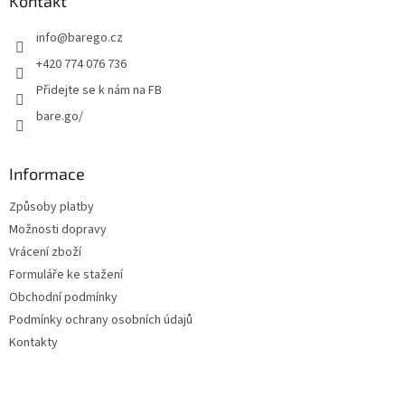
a
Kontakt
t
info
@
barego.cz
í
+420 774 076 736
Přidejte se k nám na FB
bare.go/
Informace
Způsoby platby
Možnosti dopravy
Vrácení zboží
Formuláře ke stažení
Obchodní podmínky
Podmínky ochrany osobních údajů
Kontakty