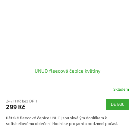
UNUO fleecová čepice květiny
Skladem
247,11 Kč bez DPH
DETAIL
299 Kč
Dětské fleecové čepice UNUO jsou skvělým doplňkem k
softshellovému oblečení. Hodní se pro jarní a podzimní počasí.