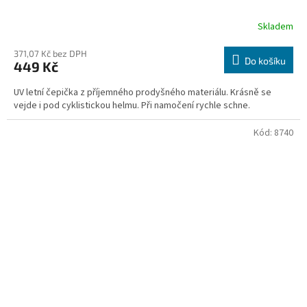
Skladem
371,07 Kč bez DPH
Do košíku
449 Kč
UV letní čepička z příjemného prodyšného materiálu. Krásně se
vejde i pod cyklistickou helmu. Při namočení rychle schne.
Kód:
8740