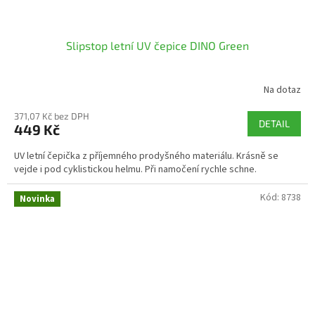
Slipstop letní UV čepice DINO Green
Na dotaz
371,07 Kč bez DPH
DETAIL
449 Kč
UV letní čepička z příjemného prodyšného materiálu. Krásně se
vejde i pod cyklistickou helmu. Při namočení rychle schne.
Kód:
8738
Novinka