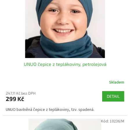
p
r
o
d
u
k
t
ů
UNUO čepice z teplákoviny, petrolejová
Skladem
247,11 Kč bez DPH
DETAIL
299 Kč
UNUO bavlněná čepice z teplákoviny, tzv. spadená.
Kód:
10236/M