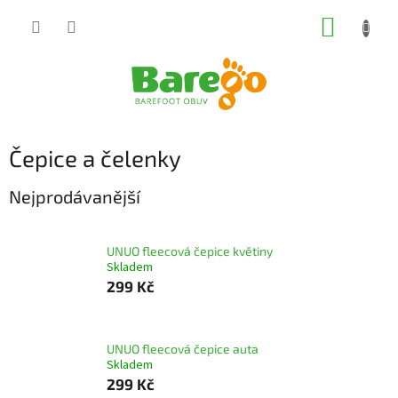
Přejít
NÁKUP
na
obsah
KOŠÍK
Čepice a čelenky
Nejprodávanější
UNUO fleecová čepice květiny
Skladem
299 Kč
UNUO fleecová čepice auta
Skladem
299 Kč