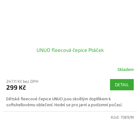
UNUO fleecová čepice Ptáček
Skladem
247,11 Kč bez DPH
DETAIL
299 Kč
Dětské fleecové čepice UNUO jsou skvělým doplňkem k
softshellovému oblečení. Hodní se pro jarní a podzimní počasí.
Kód:
7089/M