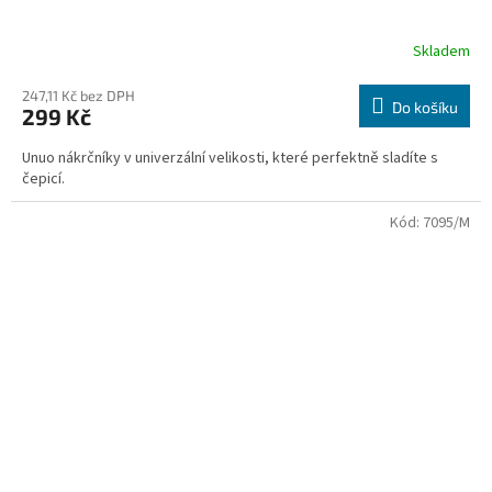
Skladem
247,11 Kč bez DPH
Do košíku
299 Kč
Unuo nákrčníky v univerzální velikosti, které perfektně sladíte s
čepicí.
Kód:
7095/M