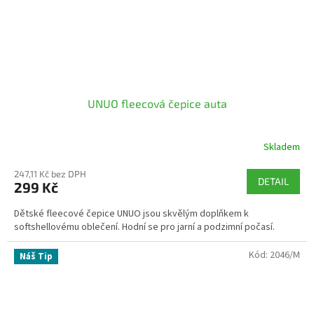
UNUO fleecová čepice auta
Skladem
247,11 Kč bez DPH
DETAIL
299 Kč
Dětské fleecové čepice UNUO jsou skvělým doplňkem k
softshellovému oblečení. Hodní se pro jarní a podzimní počasí.
Kód:
2046/M
Náš Tip