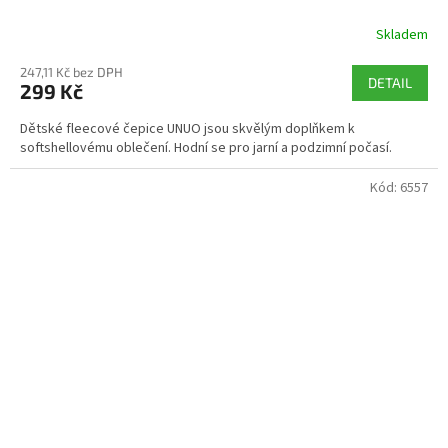
Skladem
247,11 Kč bez DPH
DETAIL
299 Kč
Dětské fleecové čepice UNUO jsou skvělým doplňkem k
softshellovému oblečení. Hodní se pro jarní a podzimní počasí.
Kód:
6557