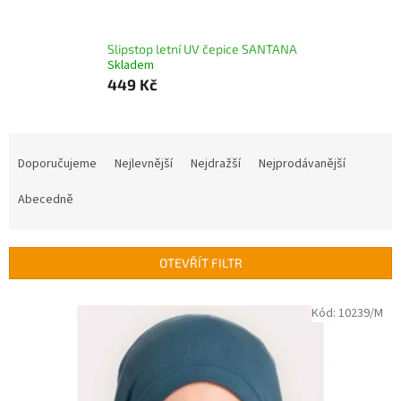
Slipstop letní UV čepice SANTANA
Skladem
449 Kč
Ř
a
Doporučujeme
Nejlevnější
Nejdražší
Nejprodávanější
z
e
Abecedně
n
í
p
OTEVŘÍT FILTR
r
o
V
Kód:
10239/M
d
ý
u
p
k
i
t
s
ů