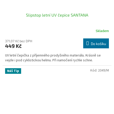
Slipstop letní UV čepice SANTANA
Skladem
371,07 Kč bez DPH
Do košíku
449 Kč
UV letní čepička z příjemného prodyšného materiálu. Krásně se
vejde i pod cyklistickou helmu. Při namočení rychle schne.
Kód:
2049/M
Náš Tip