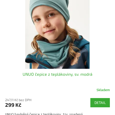
UNUO čepice z teplákoviny, sv. modrá
Skladem
247,11 Kč bez DPH
DETAIL
299 Kč
UNUO bavlněná čepice z teplákoviny, tzv. spadená.