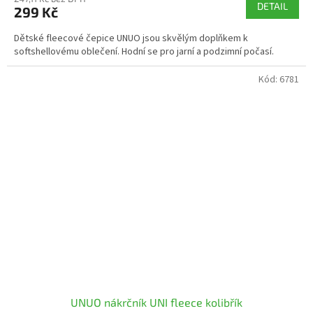
DETAIL
299 Kč
Dětské fleecové čepice UNUO jsou skvělým doplňkem k
softshellovému oblečení. Hodní se pro jarní a podzimní počasí.
Kód:
6781
UNUO nákrčník UNI fleece kolibřík