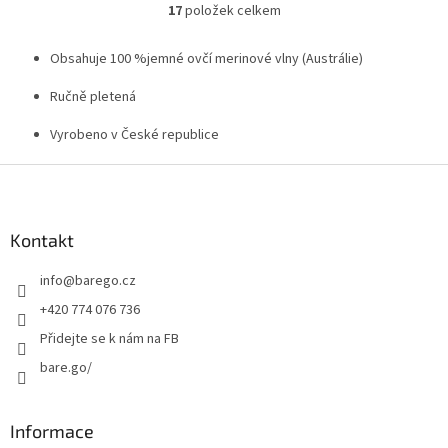
17
položek celkem
O
v
l
Obsahuje 100 %jemné ovčí merinové vlny (Austrálie)
á
d
Ručně pletená
a
c
Vyrobeno v České republice
í
p
Z
r
á
v
p
k
a
Kontakt
y
t
v
info
@
barego.cz
í
ý
p
+420 774 076 736
i
Přidejte se k nám na FB
s
u
bare.go/
Informace