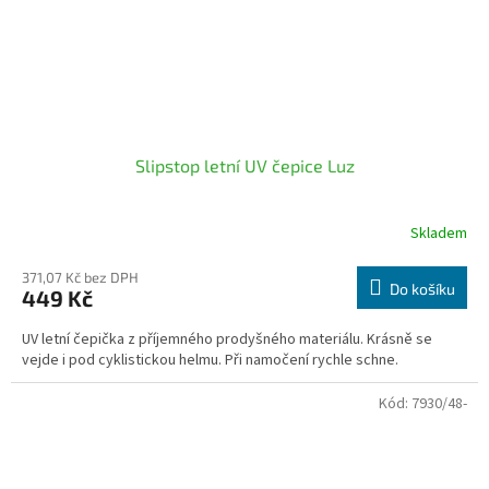
Slipstop letní UV čepice Luz
Skladem
371,07 Kč bez DPH
Do košíku
449 Kč
UV letní čepička z příjemného prodyšného materiálu. Krásně se
vejde i pod cyklistickou helmu. Při namočení rychle schne.
Kód:
7930/48-