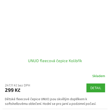
UNUO fleecová čepice Kolibřík
Skladem
247,11 Kč bez DPH
DETAIL
299 Kč
Dětské fleecové čepice UNUO jsou skvělým doplňkem k
softshellovému oblečení. Hodní se pro jarní a podzimní počasí.