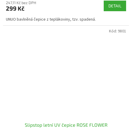
247,11 Kč bez DPH
DETAIL
299 Kč
UNUO bavlněná čepice z teplákoviny, tzv. spadená.
Kód:
9801
Slipstop letní UV čepice ROSE FLOWER