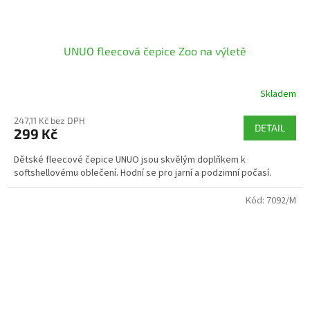
UNUO fleecová čepice Zoo na výletě
Skladem
247,11 Kč bez DPH
DETAIL
299 Kč
Dětské fleecové čepice UNUO jsou skvělým doplňkem k
softshellovému oblečení. Hodní se pro jarní a podzimní počasí.
Kód:
7092/M