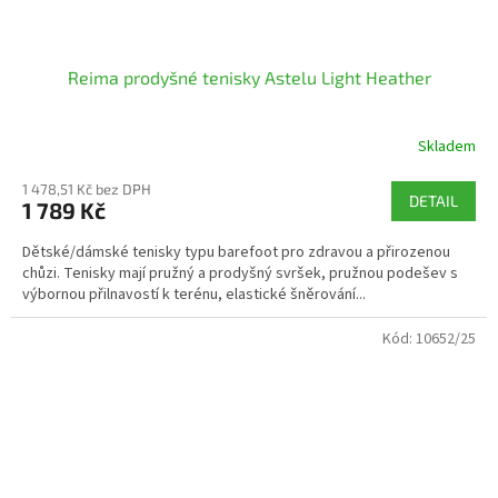
Reima prodyšné tenisky Astelu Light Heather
Skladem
1 478,51 Kč bez DPH
DETAIL
1 789 Kč
Dětské/dámské tenisky typu barefoot pro zdravou a přirozenou
chůzi. Tenisky mají pružný a prodyšný svršek, pružnou podešev s
výbornou přilnavostí k terénu, elastické šněrování...
Kód:
10652/25