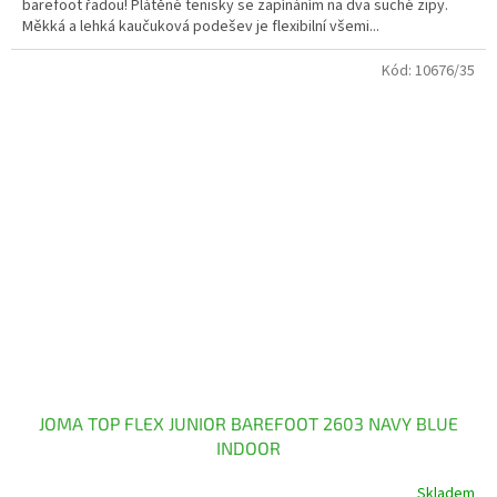
barefoot řadou! Plátěné tenisky se zapínáním na dva suché zipy.
Měkká a lehká kaučuková podešev je flexibilní všemi...
Kód:
10676/35
JOMA TOP FLEX JUNIOR BAREFOOT 2603 NAVY BLUE
INDOOR
Skladem