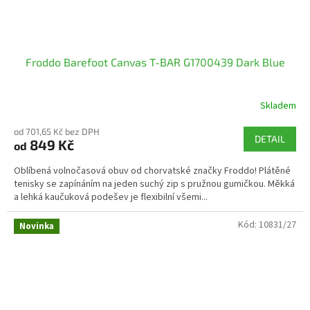
Froddo Barefoot Canvas T-BAR G1700439 Dark Blue
Skladem
od 701,65 Kč bez DPH
DETAIL
849 Kč
od
Oblíbená volnočasová obuv od chorvatské značky Froddo! Plátěné
tenisky se zapínáním na jeden suchý zip s pružnou gumičkou. Měkká
a lehká kaučuková podešev je flexibilní všemi...
Kód:
10831/27
Novinka