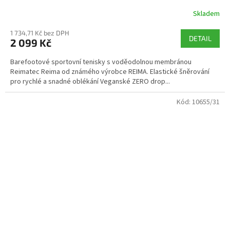
Skladem
1 734,71 Kč bez DPH
DETAIL
2 099 Kč
Barefootové sportovní tenisky s voděodolnou membránou
Reimatec Reima od známého výrobce REIMA. Elastické šněrování
pro rychlé a snadné oblékání Veganské ZERO drop...
Kód:
10655/31