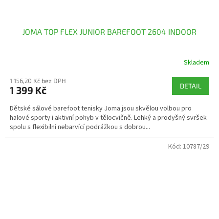
JOMA TOP FLEX JUNIOR BAREFOOT 2604 INDOOR
Skladem
1 156,20 Kč bez DPH
DETAIL
1 399 Kč
Dětské sálové barefoot tenisky Joma jsou skvělou volbou pro
halové sporty i aktivní pohyb v tělocvičně. Lehký a prodyšný svršek
spolu s flexibilní nebarvící podrážkou s dobrou...
Kód:
10787/29