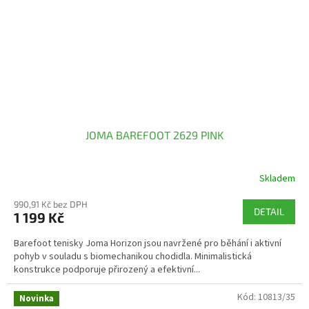
JOMA BAREFOOT 2629 PINK
Skladem
990,91 Kč bez DPH
DETAIL
1 199 Kč
Barefoot tenisky Joma Horizon jsou navržené pro běhání i aktivní
pohyb v souladu s biomechanikou chodidla. Minimalistická
konstrukce podporuje přirozený a efektivní...
Kód:
10813/35
Novinka