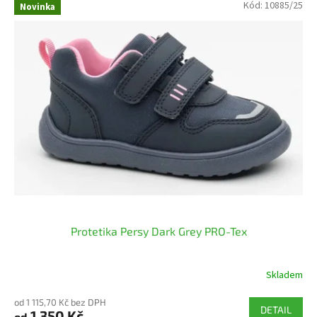
Kód:
10885/25
Novinka
Protetika Persy Dark Grey PRO-Tex
Skladem
od 1 115,70 Kč bez DPH
DETAIL
1 350 Kč
od