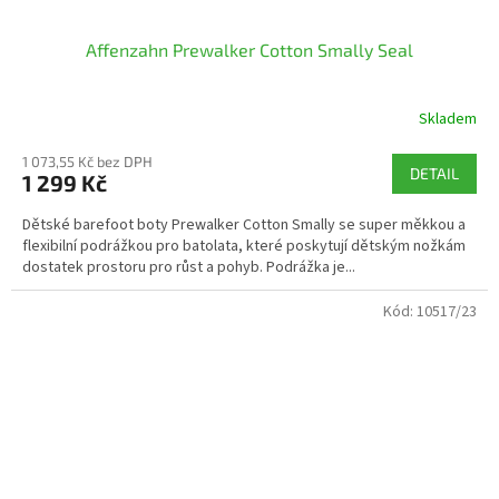
Affenzahn Prewalker Cotton Smally Seal
Skladem
1 073,55 Kč bez DPH
DETAIL
1 299 Kč
Dětské barefoot boty Prewalker Cotton Smally se super měkkou a
flexibilní podrážkou pro batolata, které poskytují dětským nožkám
dostatek prostoru pro růst a pohyb. Podrážka je...
Kód:
10517/23