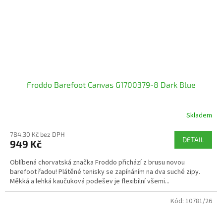
Froddo Barefoot Canvas G1700379-8 Dark Blue
Skladem
784,30 Kč bez DPH
DETAIL
949 Kč
Oblíbená chorvatská značka Froddo přichází z brusu novou
barefoot řadou! Plátěné tenisky se zapínáním na dva suché zipy.
Měkká a lehká kaučuková podešev je flexibilní všemi...
Kód:
10781/26