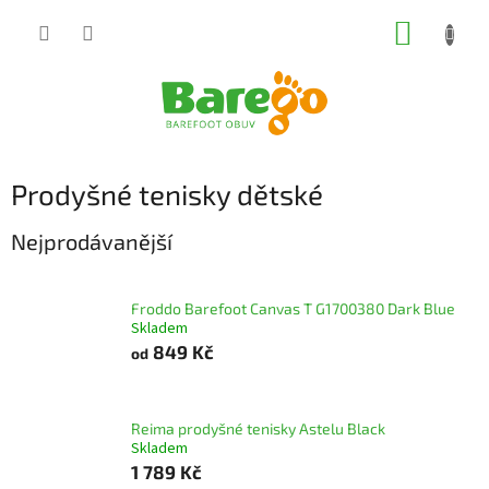
Přejít
NÁKUP
na
obsah
KOŠÍK
Prodyšné tenisky dětské
Nejprodávanější
Froddo Barefoot Canvas T G1700380 Dark Blue
Skladem
849 Kč
od
Reima prodyšné tenisky Astelu Black
Skladem
1 789 Kč