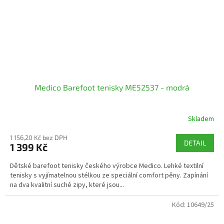
Medico Barefoot tenisky ME52537 - modrá
Skladem
1 156,20 Kč bez DPH
DETAIL
1 399 Kč
Dětské barefoot tenisky českého výrobce Medico. Lehké textilní
tenisky s vyjímatelnou stélkou ze speciální comfort pěny. Zapínání
na dva kvalitní suché zipy, které jsou...
Kód:
10649/25