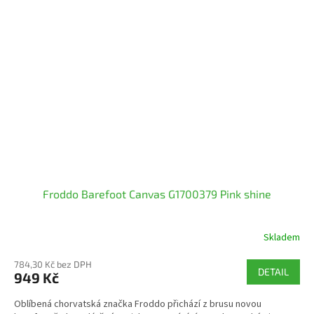
Froddo Barefoot Canvas G1700379 Pink shine
Skladem
784,30 Kč bez DPH
DETAIL
949 Kč
Oblíbená chorvatská značka Froddo přichází z brusu novou