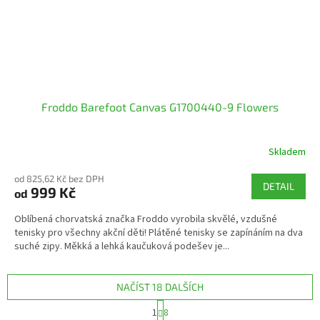
Froddo Barefoot Canvas G1700440-9 Flowers
Skladem
od 825,62 Kč bez DPH
DETAIL
999 Kč
od
Oblíbená chorvatská značka Froddo vyrobila skvělé, vzdušné
tenisky pro všechny akční děti! Plátěné tenisky se zapínáním na dva
suché zipy. Měkká a lehká kaučuková podešev je...
NAČÍST 18 DALŠÍCH
S
1
8
t