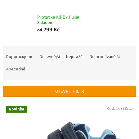
Protetika KIRBY Fuxia
Skladem
799 Kč
od
Ř
a
Doporučujeme
Nejlevnější
Nejdražší
Nejprodávanější
z
e
Abecedně
n
í
p
OTEVŘÍT FILTR
r
o
V
Kód:
10888/25
Novinka
d
ý
u
p
k
i
t
s
ů