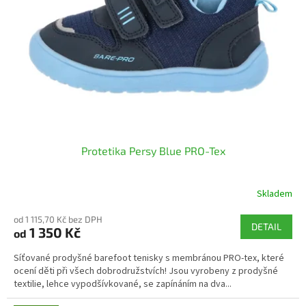
p
r
o
d
u
k
t
ů
Protetika Persy Blue PRO-Tex
Skladem
od 1 115,70 Kč bez DPH
DETAIL
1 350 Kč
od
Síťované prodyšné barefoot tenisky s membránou PRO-tex, které
ocení děti při všech dobrodružstvích! Jsou vyrobeny z prodyšné
textilie, lehce vypodšívkované, se zapínáním na dva...