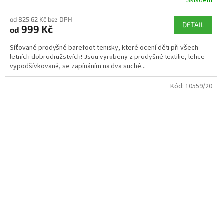
Skladem
od 825,62 Kč bez DPH
DETAIL
999 Kč
od
Síťované prodyšné barefoot tenisky, které ocení děti při všech
letních dobrodružstvích! Jsou vyrobeny z prodyšné textilie, lehce
vypodšívkované, se zapínáním na dva suché...
Kód:
10559/20