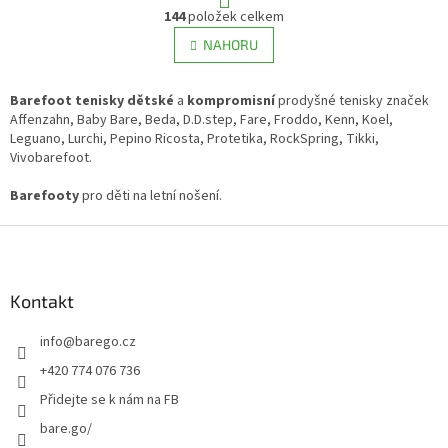
O
r
144
položek celkem
v
á
l
NAHORU
n
á
k
d
o
v
Barefoot tenisky dětské
a
kompromisní
a
prodyšné tenisky značek
á
Affenzahn, Baby Bare, Beda, D.D.step, Fare, Froddo, Kenn, Koel,
c
n
Leguano, Lurchi, Pepino Ricosta, Protetika, RockSpring, Tikki,
í
í
Vivobarefoot.
p
r
Barefooty
pro děti na letní nošení.
v
k
Z
y
v
á
ý
p
p
a
Kontakt
i
t
s
info
@
barego.cz
í
u
+420 774 076 736
Přidejte se k nám na FB
bare.go/