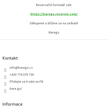
Rezervační formulář zde:
https://barego.reservio.com/
Děkujeme a těšíme se na setkání!
Barego
Z
á
p
a
Kontakt
t
info
@
barego.cz
í
+420 774 076 736
Přidejte se k nám na FB
bare.go/
Informace