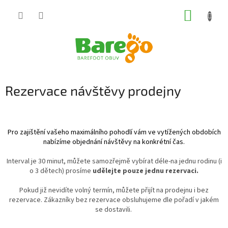
Přejít
NÁKUP
na
obsah
KOŠÍK
Rezervace návštěvy prodejny
Pro zajištění vašeho maximálního pohodlí vám ve vytížených obdobích
nabízíme objednání návštěvy na konkrétní čas.
Interval je 30 minut, můžete samozřejmě vybírat déle-na jednu rodinu (i
o 3 dětech) prosíme
udělejte pouze jednu rezervaci.
Pokud již nevidíte volný termín, můžete přijít na prodejnu i bez
rezervace. Zákazníky bez rezervace obsluhujeme dle pořadí v jakém
se dostavili.