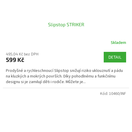
Slipstop STRIKER
Skladem
495,04 Kč bez DPH
DETAIL
599 Kč
Prodyšné a rychleschnoucí Slipstop snižují riziko uklouznutí a pádu
na kluzkých a mokrých površích. Díky pohodlnému a funkčnímu
designu si je zamilují děti i rodiče. Můžete je...
Kód:
10460/INF