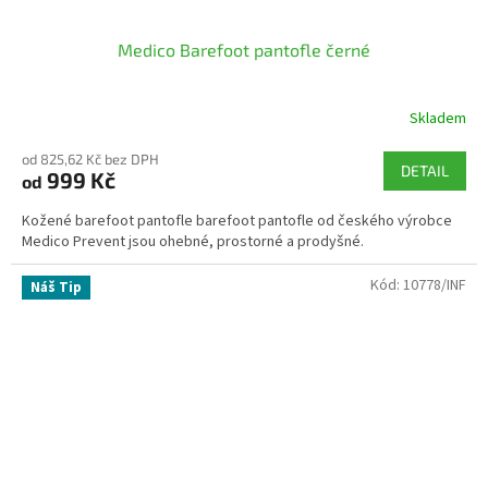
Medico Barefoot pantofle černé
Skladem
od 825,62 Kč bez DPH
DETAIL
999 Kč
od
Kožené barefoot pantofle barefoot pantofle od českého výrobce
Medico Prevent jsou ohebné, prostorné a prodyšné.
Kód:
10778/INF
Náš Tip