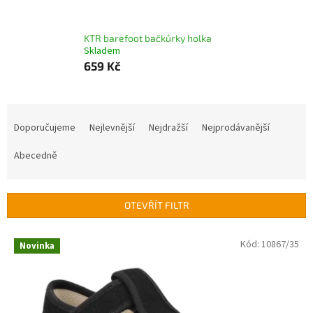
KTR barefoot bačkůrky holka
Skladem
659 Kč
Ř
a
Doporučujeme
Nejlevnější
Nejdražší
Nejprodávanější
z
e
Abecedně
n
í
p
OTEVŘÍT FILTR
r
o
V
Kód:
10867/35
Novinka
d
ý
u
p
k
i
t
s
ů