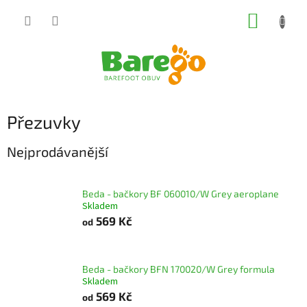
Přejít
NÁKUP
na
obsah
KOŠÍK
Přezuvky
Nejprodávanější
Beda - bačkory BF 060010/W Grey aeroplane
Skladem
569 Kč
od
Beda - bačkory BFN 170020/W Grey formula
Skladem
569 Kč
od