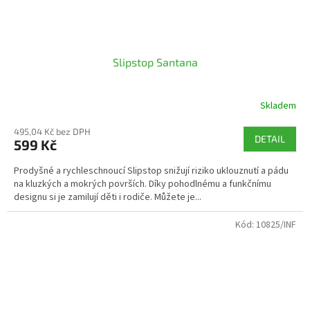
Slipstop Santana
Skladem
495,04 Kč bez DPH
DETAIL
599 Kč
Prodyšné a rychleschnoucí Slipstop snižují riziko uklouznutí a pádu
na kluzkých a mokrých površích. Díky pohodlnému a funkčnímu
designu si je zamilují děti i rodiče. Můžete je...
Kód:
10825/INF