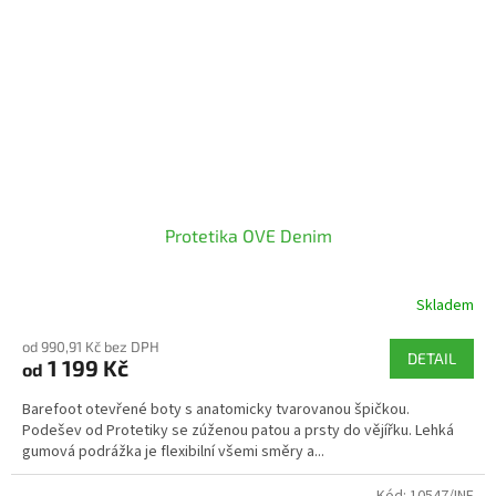
Protetika OVE Denim
Skladem
od 990,91 Kč bez DPH
DETAIL
1 199 Kč
od
Barefoot otevřené boty s anatomicky tvarovanou špičkou.
Podešev od Protetiky se zúženou patou a prsty do vějířku. Lehká
gumová podrážka je flexibilní všemi směry a...