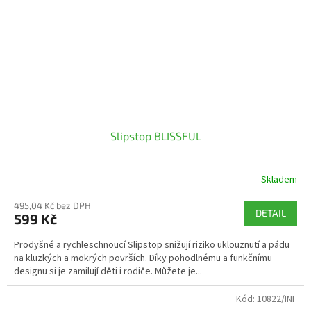
Slipstop BLISSFUL
Skladem
495,04 Kč bez DPH
DETAIL
599 Kč
Prodyšné a rychleschnoucí Slipstop snižují riziko uklouznutí a pádu
na kluzkých a mokrých površích. Díky pohodlnému a funkčnímu
designu si je zamilují děti i rodiče. Můžete je...
Kód:
10822/INF