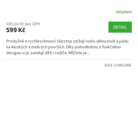
Skladem
495,04 Kč bez DPH
DETAIL
599 Kč
Prodyšné a rychleschnoucí Slipstop snižují riziko uklouznutí a pádu
na kluzkých a mokrých površích. Díky pohodlnému a funkčnímu
designu si je zamilují děti i rodiče. Můžete je...
Kód:
10463/INF