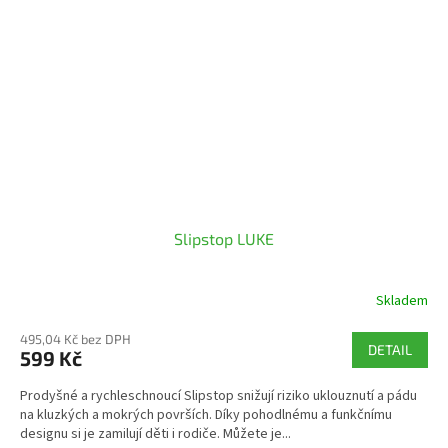
Slipstop LUKE
Skladem
495,04 Kč bez DPH
DETAIL
599 Kč
Prodyšné a rychleschnoucí Slipstop snižují riziko uklouznutí a pádu
na kluzkých a mokrých površích. Díky pohodlnému a funkčnímu
designu si je zamilují děti i rodiče. Můžete je...