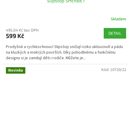
Slipstop SHERBET
Skladem
495,04 Kč bez DPH
DETAIL
599 Kč
Prodyšné a rychleschnoucí Slipstop snižují riziko uklouznutí a pádu
na kluzkých a mokrých površích. Díky pohodlnému a funkčnímu
designu si je zamilují děti i rodiče. Můžete je...
Kód:
10720/22
Novinka