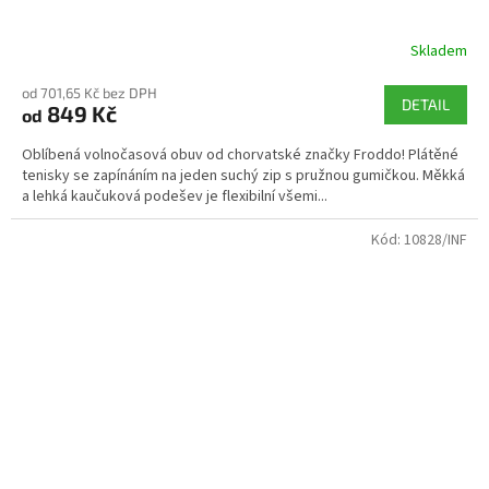
Skladem
od 701,65 Kč bez DPH
DETAIL
849 Kč
od
Oblíbená volnočasová obuv od chorvatské značky Froddo! Plátěné
tenisky se zapínáním na jeden suchý zip s pružnou gumičkou. Měkká
a lehká kaučuková podešev je flexibilní všemi...
Kód:
10828/INF