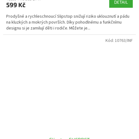
DETAIL
599 Kč
Prodyšné a rychleschnoucí Slipstop snižují riziko uklouznutí a pádu
na kluzkých a mokrých površích. Díky pohodlnému a funkčnímu
designu si je zamilují děti i rodiče. Můžete je...
Kód:
10763/INF