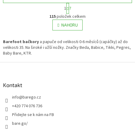
S
1
7
t
O
r
115
položek celkem
v
á
l
NAHORU
n
á
k
d
o
v
Barefoot bačkory
a papuče od velikosti 0-6 měsíců (capáčky) až do
a
á
velikosti 35. Na široké i užší nožky. Značky Beda, Babice, Tikki, Pegres,
c
n
Baby Bare, KTR.
í
í
p
Z
r
v
á
k
p
y
a
Kontakt
v
t
ý
info
@
barego.cz
í
p
i
+420 774 076 736
s
Přidejte se k nám na FB
u
bare.go/