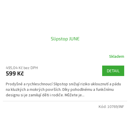
Slipstop JUNE
Skladem
495,04 Kč bez DPH
DETAIL
599 Kč
Prodyšné a rychleschnoucí Slipstop snižují riziko uklouznutí a pádu
na kluzkých a mokrých površích. Díky pohodlnému a funkčnímu
designu si je zamilují děti i rodiče. Můžete je...
Kód:
10769/INF