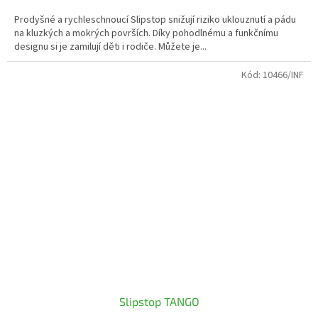
Prodyšné a rychleschnoucí Slipstop snižují riziko uklouznutí a pádu
na kluzkých a mokrých površích. Díky pohodlnému a funkčnímu
designu si je zamilují děti i rodiče. Můžete je...
Kód:
10466/INF
Slipstop TANGO