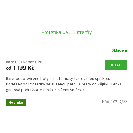
Protetika OVE Butterfly
Skladem
od 990,91 Kč bez DPH
DETAIL
1 199 Kč
od
Barefoot otevřené boty s anatomicky tvarovanou špičkou.
Podešev od Protetiky se zúženou patou a prsty do vějířku. Lehká
gumová podrážka je flexibilní všemi směry a...
Kód:
10717/22
Novinka