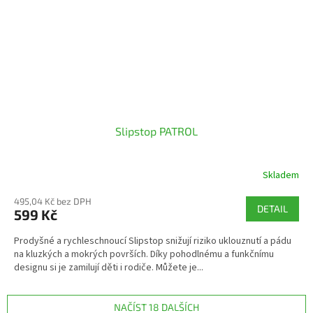
Slipstop PATROL
Skladem
495,04 Kč bez DPH
DETAIL
599 Kč
Prodyšné a rychleschnoucí Slipstop snižují riziko uklouznutí a pádu
na kluzkých a mokrých površích. Díky pohodlnému a funkčnímu
designu si je zamilují děti i rodiče. Můžete je...
NAČÍST 18 DALŠÍCH