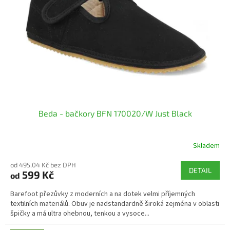
p
r
o
d
u
k
t
ů
Beda - bačkory BFN 170020/W Just Black
Skladem
od 495,04 Kč bez DPH
DETAIL
599 Kč
od
Barefoot přezůvky z moderních a na dotek velmi příjemných
textilních materiálů. Obuv je nadstandardně široká zejména v oblasti
špičky a má ultra ohebnou, tenkou a vysoce...