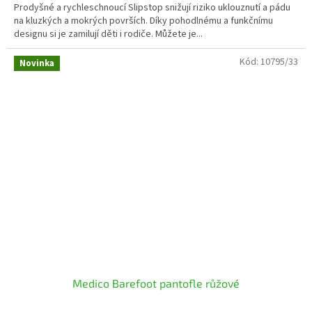
Prodyšné a rychleschnoucí Slipstop snižují riziko uklouznutí a pádu
na kluzkých a mokrých površích. Díky pohodlnému a funkčnímu
designu si je zamilují děti i rodiče. Můžete je...
Kód:
10795/33
Novinka
Medico Barefoot pantofle růžové