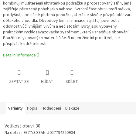
kombinují multiterénní ultratenkou podrážku a propracovaný střih, jenž
zajišťuje přirozený pohyb jako naboso. Svrchní část obuvi tvoří měkká,
prodyšná, speciálně pletená ponožka, která se skvěle přizpůsobí tvaru
dětského chodidla. Obvodový lem a laminace zajišťují pevnost a
odolnost vůči vnějším vlivům a nečistotám. Boty jsou vybaveny
praktickým rychlozavazovacím systémem, který usnadňuje obouvání.
Použití recyklovaných materiálů šetří nejen životní prostředí, ale
přispívá i k udržitelnosti.
Detailní informace
ZEPTAT SE
HLÍDAT
SDÍLET
Varianty
Popis
Hodnocení
Diskuze
Velikost obuvi: 30
Na dotaz
| 9877/30
EAN:
5057794220904