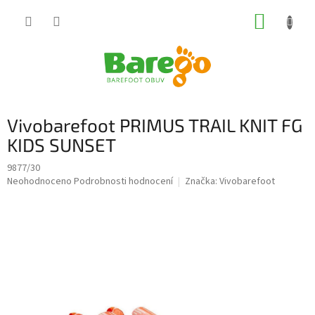
Přejít
NÁKUP
na
obsah
KOŠÍK
Vivobarefoot PRIMUS TRAIL KNIT FG
KIDS SUNSET
9877/30
Průměrné
Neohodnoceno
Podrobnosti hodnocení
Značka:
Vivobarefoot
hodnocení
produktu
je
0,0
z
5
hvězdiček.