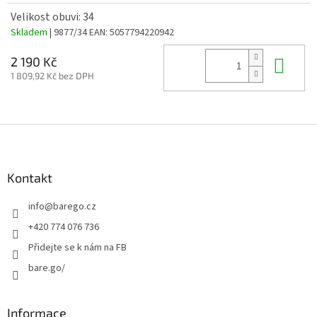
Velikost obuvi: 34
Skladem
| 9877/34
EAN:
5057794220942
Do 
2 190 Kč
1 809,92 Kč bez DPH
Z
á
p
a
Kontakt
t
info
@
barego.cz
í
+420 774 076 736
Přidejte se k nám na FB
bare.go/
Informace