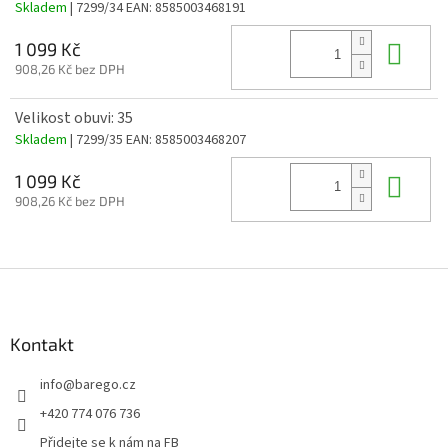
Skladem
| 7299/34
EAN:
8585003468191
Do 
1 099 Kč
908,26 Kč bez DPH
Velikost obuvi: 35
Skladem
| 7299/35
EAN:
8585003468207
Do 
1 099 Kč
908,26 Kč bez DPH
Z
á
p
a
Kontakt
t
info
@
barego.cz
í
+420 774 076 736
Přidejte se k nám na FB