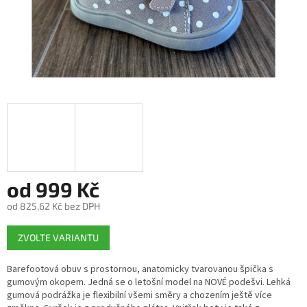
od
999 Kč
od
825,62 Kč
bez DPH
Měrná
ZVOLTE VARIANTU
cena:
Barefootová obuv s prostornou, anatomicky tvarovanou špička s
gumovým okopem. Jedná se o letošní model na NOVÉ podešvi. Lehká
gumová podrážka je flexibilní všemi směry a chozením ještě více