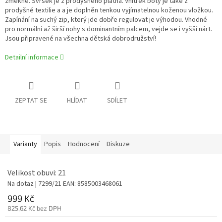
změkne. Svršek je z prodyšného plátna. Vnitřek boty je také z
prodyšné textilie a a je doplněn tenkou vyjímatelnou koženou vložkou.
Zapínání na suchý zip, který jde dobře regulovat je výhodou. Vhodné
pro normální až širší nohy s dominantním palcem, vejde se i vyšší nárt.
Jsou připravené na všechna dětská dobrodružství!
Detailní informace
ZEPTAT SE
HLÍDAT
SDÍLET
Varianty
Popis
Hodnocení
Diskuze
Velikost obuvi: 21
Na dotaz
| 7299/21
EAN:
8585003468061
999 Kč
825,62 Kč bez DPH