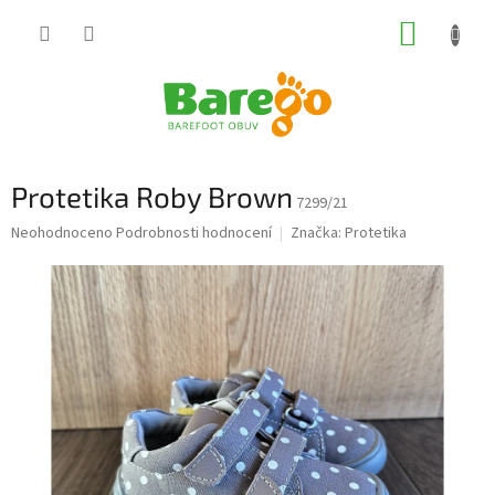
Přejít
NÁKUP
na
obsah
KOŠÍK
Protetika Roby Brown
7299/21
Průměrné
Neohodnoceno
Podrobnosti hodnocení
Značka:
Protetika
hodnocení
produktu
je
0,0
z
5
hvězdiček.