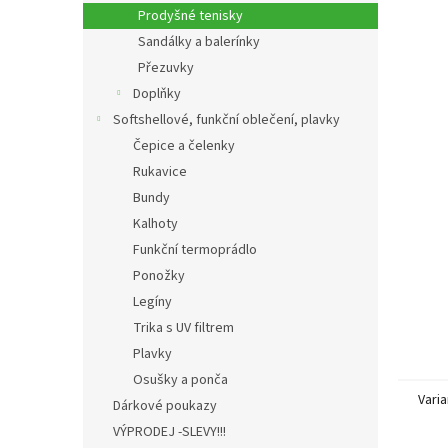
n
Prodyšné tenisky
e
Sandálky a balerínky
l
Přezuvky
Doplňky
Softshellové, funkční oblečení, plavky
Čepice a čelenky
Rukavice
Bundy
Kalhoty
Funkční termoprádlo
Ponožky
Legíny
Trika s UV filtrem
Plavky
Osušky a ponča
Varia
Dárkové poukazy
VÝPRODEJ -SLEVY!!!