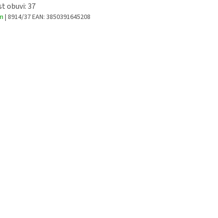
st obuvi: 37
em
| 8914/37
EAN:
3850391645208