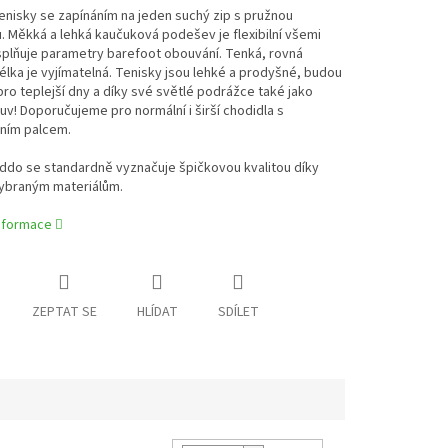
enisky se zapínáním na jeden suchý zip s pružnou
 Měkká a lehká kaučuková podešev je flexibilní všemi
splňuje parametry barefoot obouvání. Tenká, rovná
stélka je vyjímatelná. Tenisky jsou lehké a prodyšné, budou
pro teplejší dny a díky své světlé podrážce také jako
buv! Doporučujeme pro normální i širší chodidla s
ním palcem.
ddo se standardně vyznačuje špičkovou kvalitou díky
vybraným materiálům.
informace
ZEPTAT SE
HLÍDAT
SDÍLET