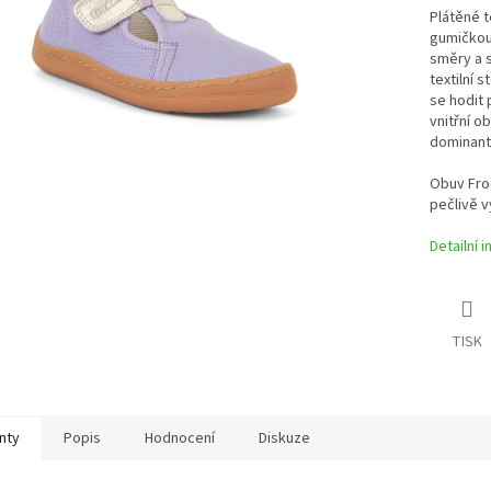
Plátěné t
gumičkou.
směry a 
textilní 
se hodit 
vnitřní o
dominant
Obuv Fro
pečlivě 
Detailní 
TISK
nty
Popis
Hodnocení
Diskuze