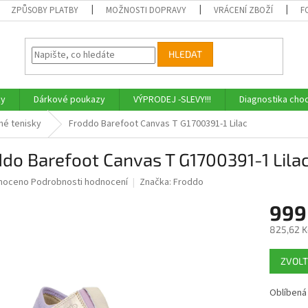
ZPŮSOBY PLATBY
MOŽNOSTI DOPRAVY
VRÁCENÍ ZBOŽÍ
F
HLEDAT
ky
Dárkové poukazy
VÝPRODEJ -SLEVY!!!
Diagnostika chod
né tenisky
Froddo Barefoot Canvas T G1700391-1 Lilac
do Barefoot Canvas T G1700391-1 Lila
né
noceno
Podrobnosti hodnocení
Značka:
Froddo
ní
999
u
825,62 K
Měrná
ZVOLT
cena:
ek.
Oblíbená