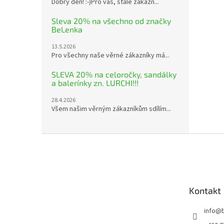
Dobrý den! :-)Pro vás, stálé zákazn...
Sleva 20% na všechno od značky
BeLenka
13.5.2026
Pro všechny naše věrné zákazníky má...
SLEVA 20% na celoročky, sandálky
a balerínky zn. LURCHI!!!
28.4.2026
Všem našim věrným zákazníkům sdílím...
Z
á
p
a
t
Kontakt
í
info
@