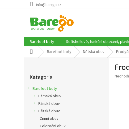
Přejít
info@barego.cz
na
obsah
Barefoot boty
Softshellové, funkční oblečení, plav
Domů
Barefoot boty
Dětská obuv
Prodyš
P
Frod
o
Přeskočit
s
Průměr
Neohod
Kategorie
kategorie
t
hodnoce
r
produkt
Barefoot boty
a
je
Dámská obuv
0,0
n
z
Pánská obuv
n
5
í
Dětská obuv
hvězdič
p
Zimní obuv
a
Celoroční obuv