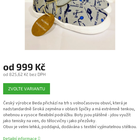
od
999 Kč
od
825,62 Kč
bez DPH
Měrná
ZVOLTE VARIANTU
cena:
Český výrobce Beda přichází na trh s volnočasovou obuví, která je
nadstandardně široká zejména v oblasti špičky a má extrémně tenkou,
ohebnou a vysoce flexibilní podrážku. Boty jsou plátěné - jdou využít
jako tenisky na ven, do tělocvičny i jako přezůvky.
Obuv je velmi lehká, poddajná, dodávána s textilní vyjímatelnou stélkou.
Detailní informace