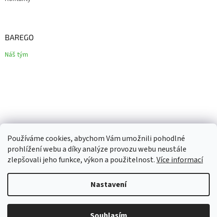
BAREGO
Náš tým
Používáme cookies, abychom Vám umožnili pohodlné
prohlížení webu a díky analýze provozu webu neustále
zlepšovali jeho funkce, výkon a použitelnost.
Více informací
Vytvořil Shoptet
Nastavení
Copyright 2026
Barego
. Všechna práva vyhrazena.
Upravit
Souhlasím
nastavení cookies