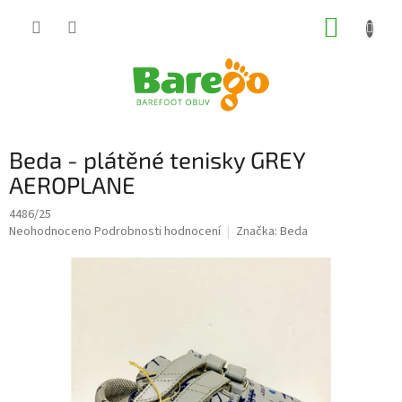
Přejít
NÁKUP
na
obsah
KOŠÍK
Beda - plátěné tenisky GREY
AEROPLANE
4486/25
Průměrné
Neohodnoceno
Podrobnosti hodnocení
Značka:
Beda
hodnocení
produktu
je
0,0
z
5
hvězdiček.