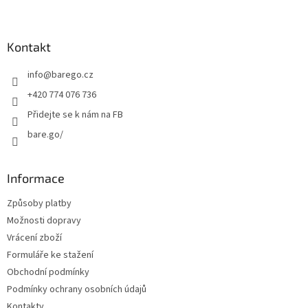
Z
á
p
a
Kontakt
t
info
@
barego.cz
í
+420 774 076 736
Přidejte se k nám na FB
bare.go/
Informace
Způsoby platby
Možnosti dopravy
Vrácení zboží
Formuláře ke stažení
Obchodní podmínky
Podmínky ochrany osobních údajů
Kontakty