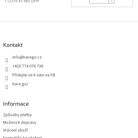
1 123,14 Kč bez DPH
Z
á
p
a
Kontakt
t
info
@
barego.cz
í
+420 774 076 736
Přidejte se k nám na FB
bare.go/
Informace
Způsoby platby
Možnosti dopravy
Vrácení zboží
Formuláře ke stažení