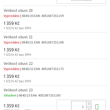
Velikost obuvi: 20
Vyprodáno
| 6840/20
EAN:
4051887251159
1 359 Kč
1 123,14 Kč bez DPH
Velikost obuvi: 21
Vyprodáno
| 6840/21
EAN:
4051887251166
1 359 Kč
1 123,14 Kč bez DPH
Velikost obuvi: 22
Vyprodáno
| 6840/22
EAN:
4051887251173
1 359 Kč
1 123,14 Kč bez DPH
Velikost obuvi: 23
Skladem
| 6840/23
EAN:
4051887251180
Do 
1 359 Kč