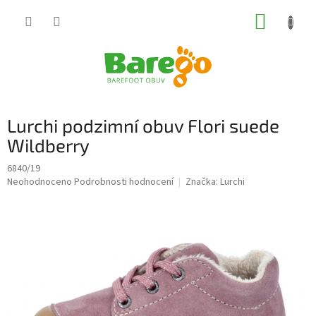
Přejít
NÁKUP
na
obsah
KOŠÍK
Lurchi podzimní obuv Flori suede
Wildberry
6840/19
Průměrné
Neohodnoceno
Podrobnosti hodnocení
Značka:
Lurchi
hodnocení
produktu
je
0,0
z
5
hvězdiček.