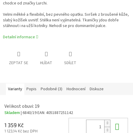
chodce od značky Lurchi.
Velmi měkké a flexibilní, bez pevného opatku. Svršek z broušené kůže,
slabý kožíšek uvnitř. Stélka není vyjímatelná. Tkaničky jdou dobře
stáhnout i na užší kotníky. Nehodí se pro dominantní palce.
Detailní informace
ZEPTAT SE
HLÍDAT
SDÍLET
Varianty
Popis
Podobné (3)
Hodnocení
Diskuze
Velikost obuvi: 19
Skladem
| 6840/19
EAN:
4051887251142
Do 
1 359 Kč
1 123,14 Kč bez DPH