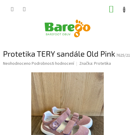
Přejít
NÁKUP
na
obsah
KOŠÍK
Protetika TERY sandále Old Pink
7625/21
Průměrné
Neohodnoceno
Podrobnosti hodnocení
Značka:
Protetika
hodnocení
produktu
je
0,0
z
5
hvězdiček.