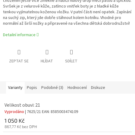
chozením ještě více změkne a nabízí nulový drop mezi patou a špičkou.
Svršek je z velurové kůže, zatímco vnitřek boty je z hladké kůže
tenkou vyjímatelnou koženou vložku. V patní části není opatek. Zapínání
na suchý zip, který jde dobře stáhnout kolem kotníku. Vhodné pro
normální až širší nožky a připravené na všechna dětská dobrodružství!
Detailní informace
ZEPTAT SE
HLÍDAT
SDÍLET
Varianty
Popis
Podobné (3)
Hodnocení
Diskuze
Velikost obuvi: 21
Vyprodáno
| 7625/21
EAN:
8585003474109
1 050 Kč
867,77 Kč bez DPH