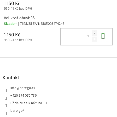
1 150 Kč
950,41 Kč bez DPH
Velikost obuvi: 35
Skladem
| 7625/35
EAN:
8585003474246
Do 
1 150 Kč
950,41 Kč bez DPH
Z
á
p
a
Kontakt
t
info
@
barego.cz
í
+420 774 076 736
Přidejte se k nám na FB
bare.go/