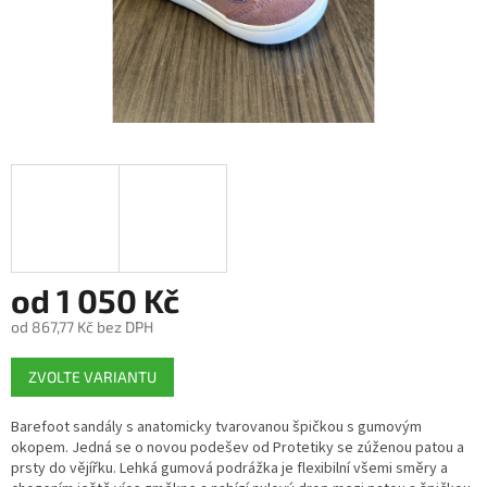
od
1 050 Kč
od
867,77 Kč
bez DPH
Měrná
ZVOLTE VARIANTU
cena:
Barefoot sandály s anatomicky tvarovanou špičkou s gumovým
okopem. Jedná se o novou podešev od Protetiky se zúženou patou a
prsty do vějířku. Lehká gumová podrážka je flexibilní všemi směry a