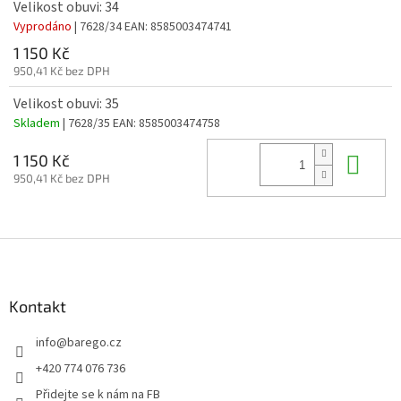
Velikost obuvi: 34
Vyprodáno
| 7628/34
EAN:
8585003474741
1 150 Kč
950,41 Kč bez DPH
Velikost obuvi: 35
Skladem
| 7628/35
EAN:
8585003474758
Do 
1 150 Kč
950,41 Kč bez DPH
Z
á
p
a
Kontakt
t
info
@
barego.cz
í
+420 774 076 736
Přidejte se k nám na FB