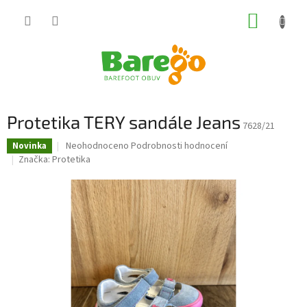
Přejít
NÁKUP
na
obsah
KOŠÍK
Protetika TERY sandále Jeans
7628/21
Průměrné
Neohodnoceno
Podrobnosti hodnocení
Novinka
hodnocení
Značka:
Protetika
produktu
je
0,0
z
5
hvězdiček.