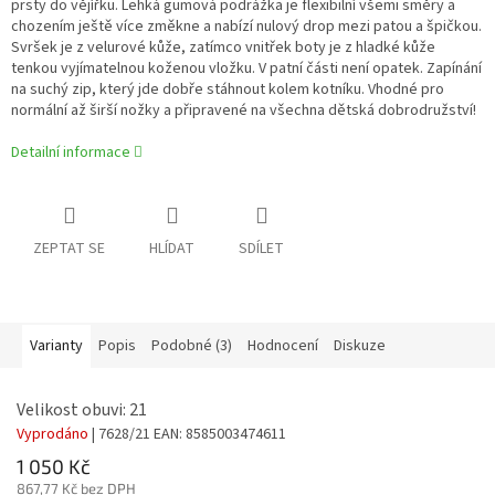
prsty do vějířku. Lehká gumová podrážka je flexibilní všemi směry a
chozením ještě více změkne a nabízí nulový drop mezi patou a špičkou.
Svršek je z velurové kůže, zatímco vnitřek boty je z hladké kůže
tenkou vyjímatelnou koženou vložku. V patní části není opatek. Zapínání
na suchý zip, který jde dobře stáhnout kolem kotníku. Vhodné pro
normální až širší nožky a připravené na všechna dětská dobrodružství!
Detailní informace
ZEPTAT SE
HLÍDAT
SDÍLET
Varianty
Popis
Podobné (3)
Hodnocení
Diskuze
Velikost obuvi: 21
Vyprodáno
| 7628/21
EAN:
8585003474611
1 050 Kč
867,77 Kč bez DPH