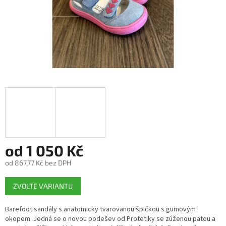
od
1 050 Kč
od
867,77 Kč
bez DPH
Měrná
ZVOLTE VARIANTU
cena:
Barefoot sandály s anatomicky tvarovanou špičkou s gumovým
okopem. Jedná se o novou podešev od Protetiky se zúženou patou a