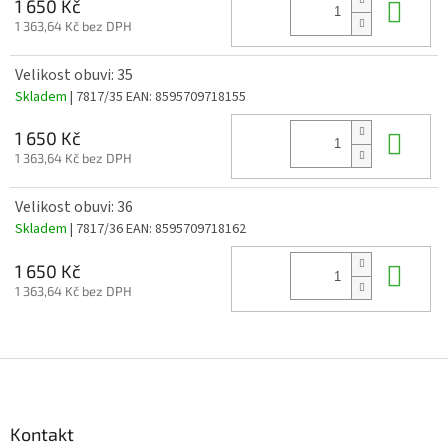
Do 
1 650 Kč
1 363,64 Kč bez DPH
Velikost obuvi: 35
Skladem
| 7817/35
EAN:
8595709718155
Do 
1 650 Kč
1 363,64 Kč bez DPH
Velikost obuvi: 36
Skladem
| 7817/36
EAN:
8595709718162
Do 
1 650 Kč
1 363,64 Kč bez DPH
Z
á
p
a
Kontakt