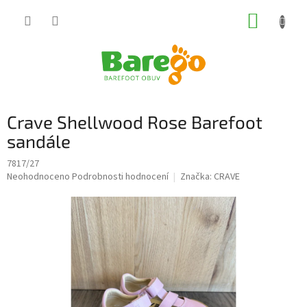
Přejít
NÁKUP
na
obsah
KOŠÍK
Crave Shellwood Rose Barefoot
sandále
7817/27
Průměrné
Neohodnoceno
Podrobnosti hodnocení
Značka:
CRAVE
hodnocení
produktu
je
0,0
z
5
hvězdiček.