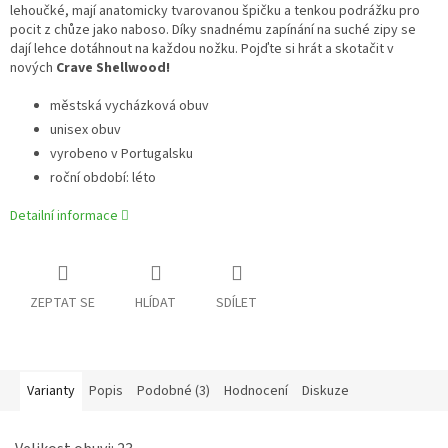
lehoučké, mají anatomicky tvarovanou špičku a tenkou podrážku pro
pocit z chůze jako naboso. Díky snadnému zapínání na suché zipy se
dají lehce dotáhnout na každou nožku. Pojďte si hrát a skotačit v
nových
Crave Shellwood!
městská vycházková obuv
unisex obuv
vyrobeno v Portugalsku
roční období: léto
Detailní informace
ZEPTAT SE
HLÍDAT
SDÍLET
Varianty
Popis
Podobné (3)
Hodnocení
Diskuze