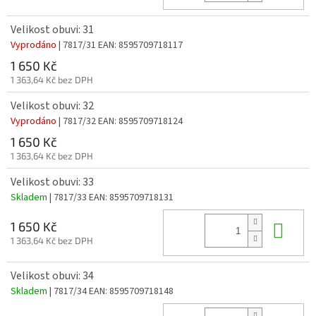
Velikost obuvi: 31
Vyprodáno
| 7817/31
EAN:
8595709718117
1 650 Kč
1 363,64 Kč bez DPH
Velikost obuvi: 32
Vyprodáno
| 7817/32
EAN:
8595709718124
1 650 Kč
1 363,64 Kč bez DPH
Velikost obuvi: 33
Skladem
| 7817/33
EAN:
8595709718131
Do 
1 650 Kč
1 363,64 Kč bez DPH
Velikost obuvi: 34
Skladem
| 7817/34
EAN:
8595709718148