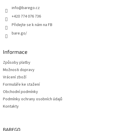
t
info
@
barego.cz
í
+420 774 076 736
Přidejte se k nám na FB
bare.go/
Informace
Způsoby platby
Možnosti dopravy
Vrácení zboží
Formuláře ke stažení
Obchodní podmínky
Podmínky ochrany osobních údajů
Kontakty
BAREGO