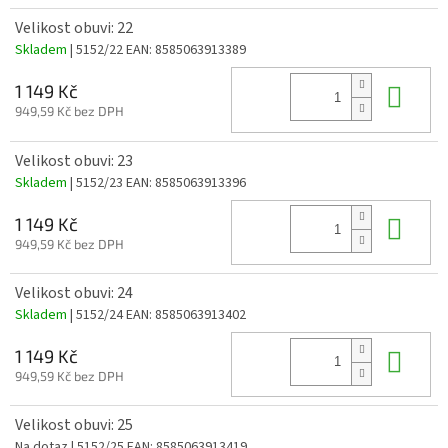
Velikost obuvi: 22
Skladem
| 5152/22
EAN:
8585063913389
Do 
1 149 Kč
949,59 Kč bez DPH
Velikost obuvi: 23
Skladem
| 5152/23
EAN:
8585063913396
Do 
1 149 Kč
949,59 Kč bez DPH
Velikost obuvi: 24
Skladem
| 5152/24
EAN:
8585063913402
Do 
1 149 Kč
949,59 Kč bez DPH
Velikost obuvi: 25
Na dotaz
| 5152/25
EAN:
8585063913419