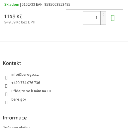
Skladem
| 5152/33
EAN:
8585063913495
Do 
1 149 Kč
949,59 Kč bez DPH
Z
á
p
a
Kontakt
t
info
@
barego.cz
í
+420 774 076 736
Přidejte se k nám na FB
bare.go/
Informace