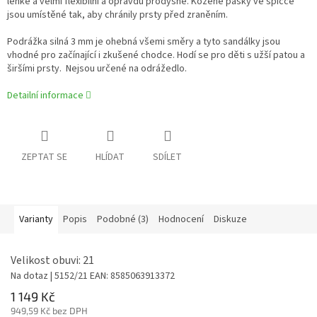
lehké a velmi flexibilní a opravdu prodyšné. Kožené pásky ve špičce
jsou umístěné tak, aby chránily prsty před zraněním.
Podrážka silná 3 mm je ohebná všemi směry a tyto sandálky jsou
vhodné pro začínající i zkušené chodce. Hodí se pro děti s užší patou a
širšími prsty. Nejsou určené na odrážedlo.
Detailní informace
ZEPTAT SE
HLÍDAT
SDÍLET
Varianty
Popis
Podobné (3)
Hodnocení
Diskuze
Velikost obuvi: 21
Na dotaz
| 5152/21
EAN:
8585063913372
1 149 Kč
949,59 Kč bez DPH