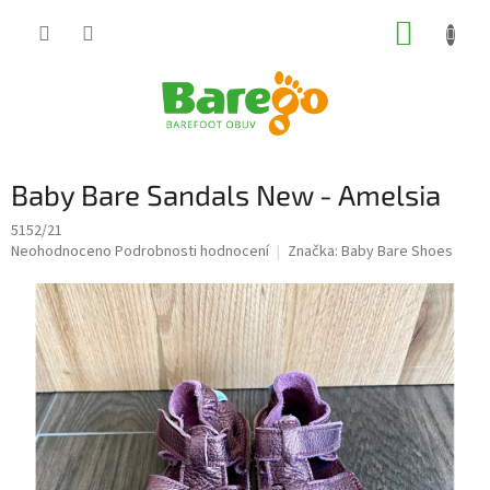
Přejít
NÁKUP
na
obsah
KOŠÍK
Baby Bare Sandals New - Amelsia
5152/21
Průměrné
Neohodnoceno
Podrobnosti hodnocení
Značka:
Baby Bare Shoes
hodnocení
produktu
je
0,0
z
5
hvězdiček.