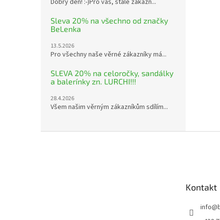
Dobrý den! :-)Pro vás, stálé zákazn...
Sleva 20% na všechno od značky
BeLenka
13.5.2026
Pro všechny naše věrné zákazníky má...
SLEVA 20% na celoročky, sandálky
a balerínky zn. LURCHI!!!
28.4.2026
Všem našim věrným zákazníkům sdílím...
Z
á
p
a
t
Kontakt
í
info
@