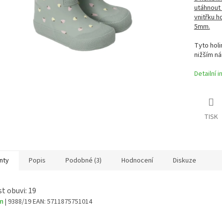
utáhnout 
vnitřku h
5mm.
Tyto holi
nižším ná
Detailní 
TISK
nty
Popis
Podobné (3)
Hodnocení
Diskuze
st obuvi: 19
em
| 9388/19
EAN:
5711875751014