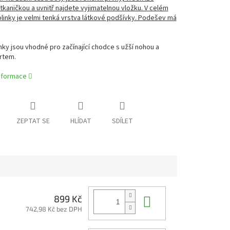
tkaničkou a uvnitř najdete vyjimatelnou vložku. V celém
olinky je velmi tenká vrstva látkové podšívky. Podešev má
nky jsou vhodné pro začínající chodce s užší nohou a
rtem.
informace
ZEPTAT SE
HLÍDAT
SDÍLET
Do košíku
899 Kč
742,98 Kč bez DPH