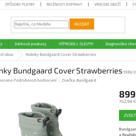
ZPŮSOBY PLATBY
MOŽNOSTI DOPRAVY
VRÁCENÍ ZBOŽÍ
F
HLEDAT
ky
Dárkové poukazy
VÝPRODEJ -SLEVY!!!
Diagnostika chod
ní obuv
Holinky Bundgaard Cover Strawberries
inky Bundgaard Cover Strawberries
9388/2
né
noceno
Podrobnosti hodnocení
Značka:
Bundgaard
ní
899
u
742,98 K
Měrná
ZVOLT
cena:
ek.
Bundgaar
a flexibil