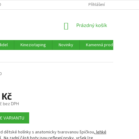
ORMULÁŘE KE STAŽENÍ
OBCHODNÍ PODMÍNKY
Přihlášení
PODMÍNKY OCHRANY 
NÁKUPNÍ
Prázdný košík
KOŠÍK
idel
Kineziotaping
Novinky
Kamenná prodejna
Re
0
 Kč
č bez DPH
E VARIANTU
d dětské holínky s anatomicky tvarovanou špičkou
, lehké
ní. Na zadní části boty jsou reflexní prvky, vršek lze