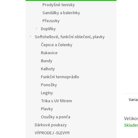
n
Prodyšné tenisky
e
Sandálky a balerínky
l
Přezuvky
Doplňky
Softshellové, funkční oblečení, plavky
Čepice a čelenky
Rukavice
Bundy
Kalhoty
Funkční termoprádlo
Ponožky
Legíny
Varia
Trika s UV filtrem
Plavky
Osušky a ponča
Veliko
Dárkové poukazy
Sklad
VÝPRODEJ -SLEVY!!!