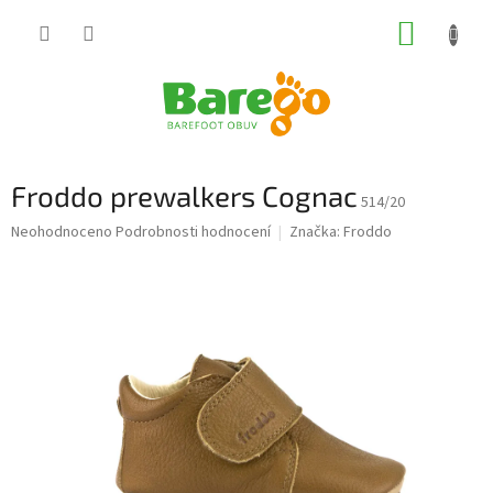
Přejít
NÁKUP
na
obsah
KOŠÍK
Froddo prewalkers Cognac
514/20
Průměrné
Neohodnoceno
Podrobnosti hodnocení
Značka:
Froddo
hodnocení
produktu
je
0,0
z
5
hvězdiček.