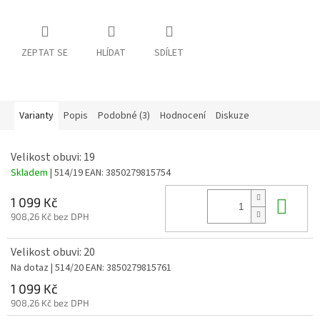
ZEPTAT SE
HLÍDAT
SDÍLET
Varianty
Popis
Podobné (3)
Hodnocení
Diskuze
Velikost obuvi: 19
Skladem
| 514/19
EAN:
3850279815754
Do 
1 099 Kč
908,26 Kč bez DPH
Velikost obuvi: 20
Na dotaz
| 514/20
EAN:
3850279815761
1 099 Kč
908,26 Kč bez DPH