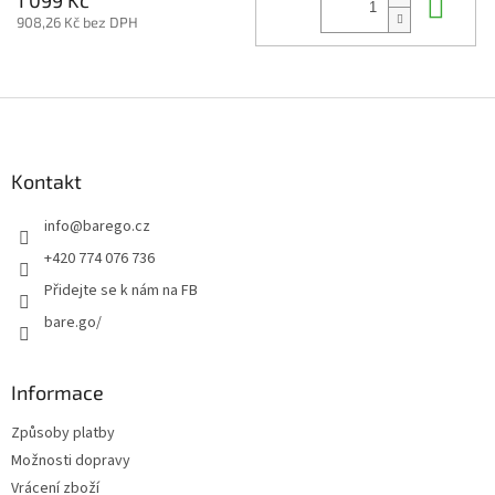
Do 
1 099 Kč
908,26 Kč bez DPH
Z
á
p
a
Kontakt
t
info
@
barego.cz
í
+420 774 076 736
Přidejte se k nám na FB
bare.go/
Informace
Způsoby platby
Možnosti dopravy
Vrácení zboží