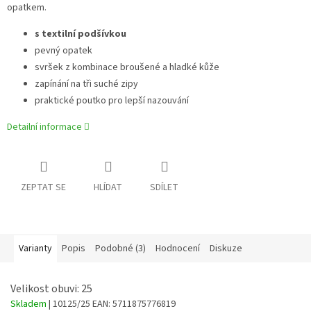
opatkem.
s textilní podšívkou
pevný opatek
svršek z kombinace broušené a hladké kůže
zapínání na tři suché zipy
praktické poutko pro lepší nazouvání
Detailní informace
ZEPTAT SE
HLÍDAT
SDÍLET
Varianty
Popis
Podobné (3)
Hodnocení
Diskuze
Velikost obuvi: 25
Skladem
| 10125/25
EAN:
5711875776819