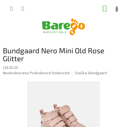
Přejít
NÁKUP
na
obsah
KOŠÍK
Bundgaard Nero Mini Old Rose
Glitter
10125/25
Průměrné
Neohodnoceno
Podrobnosti hodnocení
Značka:
Bundgaard
hodnocení
produktu
je
0,0
z
5
hvězdiček.