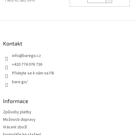
1 900 Kč bez DPH
Z
á
p
a
Kontakt
t
info
@
barego.cz
í
+420 774 076 736
Přidejte se k nám na FB
bare.go/
Informace
Způsoby platby
Možnosti dopravy
Vrácení zboží
Formuláře ke stažení