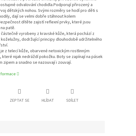
ostupné odvalování chodidla.Podporují přirozený a
voj dětských nohou. Svými rozměry se hodí pro děti s
odily, dají se velmi dobře stáhnout kolem
Bezpečnost dítěte zajistí reflexní prvky, které jsou
na patě.
 částečně vyrobeny z kravské kůže, která pochází z
koželužny, dodržující principy dlouhodobě udržitelného
ství.
je z telecí kůže, obarvené netoxickým rostlinným
 které nijak nedráždí pokožku. Boty se zapínají na pásek
 zipem a snadno se nazouvají i zouvají.
informace
ZEPTAT SE
HLÍDAT
SDÍLET