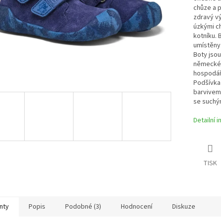
chůze a p
zdravý vý
úzkými ch
kotníku. 
umístěny 
Boty jsou
německé 
hospodář
Podšívka 
barvivem,
se suchým
Detailní 
TISK
nty
Popis
Podobné (3)
Hodnocení
Diskuze