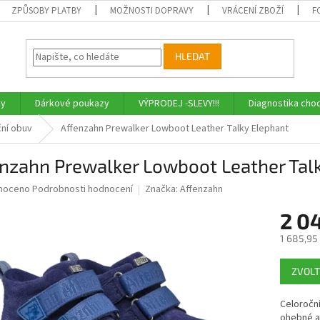
ZPŮSOBY PLATBY
MOŽNOSTI DOPRAVY
VRÁCENÍ ZBOŽÍ
F
HLEDAT
ky
Dárkové poukazy
VÝPRODEJ -SLEVY!!!
Diagnostika chod
ní obuv
Affenzahn Prewalker Lowboot Leather Talky Elephant
enzahn Prewalker Lowboot Leather Tal
né
noceno
Podrobnosti hodnocení
Značka:
Affenzahn
ní
2 0
u
1 685,95
Měrná
ZVOLT
cena:
ek.
Celoročn
ohebné a