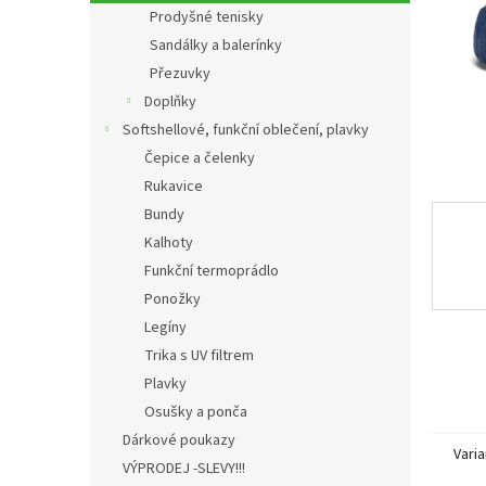
n
Prodyšné tenisky
e
Sandálky a balerínky
l
Přezuvky
Doplňky
Softshellové, funkční oblečení, plavky
Čepice a čelenky
Rukavice
Bundy
Kalhoty
Funkční termoprádlo
Ponožky
Legíny
Trika s UV filtrem
Plavky
Osušky a ponča
Dárkové poukazy
Varia
VÝPRODEJ -SLEVY!!!