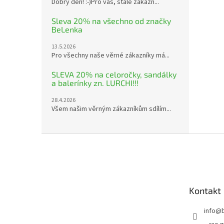
Dobrý den! :-)Pro vás, stálé zákazn...
Sleva 20% na všechno od značky
BeLenka
13.5.2026
Pro všechny naše věrné zákazníky má...
SLEVA 20% na celoročky, sandálky
a balerínky zn. LURCHI!!!
28.4.2026
Všem našim věrným zákazníkům sdílím...
Z
á
p
a
t
Kontakt
í
info
@