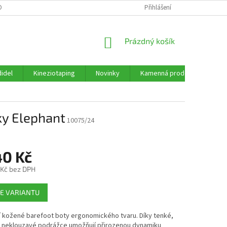
ORMULÁŘE KE STAŽENÍ
OBCHODNÍ PODMÍNKY
Přihlášení
PODMÍNKY OCHRANY 
NÁKUPNÍ
Prázdný košík
KOŠÍK
idel
Kineziotaping
Novinky
Kamenná prodejna
Re
ky Elephant
10075/24
40 Kč
 Kč bez DPH
E VARIANTU
í kožené barefoot boty ergonomického tvaru. Díky tenké,
 neklouzavé podrážce umožňují přirozenou dynamiku