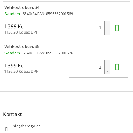
Velikost obuvi: 34
Skladem
| 6540/34
EAN:
8596562001569
Do 
1 399 Kč
1 156,20 Kč bez DPH
Velikost obuvi: 35
Skladem
| 6540/35
EAN:
8596562001576
Do 
1 399 Kč
1 156,20 Kč bez DPH
Z
á
p
a
Kontakt
t
info
@
barego.cz
í