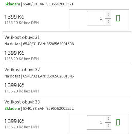
Skladem
| 6540/30
EAN:
8596562001521
Do 
1 399 Kč
1 156,20 Kč bez DPH
Velikost obuvi: 31
Na dotaz
| 6540/31
EAN:
8596562001538
1 399 Kč
1 156,20 Kč bez DPH
Velikost obuvi: 32
Na dotaz
| 6540/32
EAN:
8596562001545
1 399 Kč
1 156,20 Kč bez DPH
Velikost obuvi: 33
Skladem
| 6540/33
EAN:
8596562001552
Do 
1 399 Kč
1 156,20 Kč bez DPH