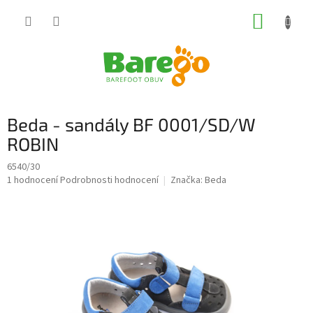
Přejít
NÁKUP
na
obsah
KOŠÍK
Beda - sandály BF 0001/SD/W
ROBIN
6540/30
Průměrné
1 hodnocení
Podrobnosti hodnocení
Značka:
Beda
hodnocení
produktu
je
5,0
z
5
hvězdiček.