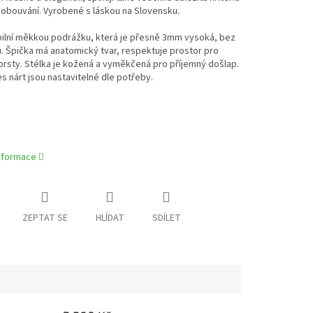
obouvání. Vyrobené s láskou na Slovensku.
ibilní měkkou podrážku, která je přesně 3mm vysoká, bez
 Špička má anatomický tvar, respektuje prostor pro
rsty. Stélka je kožená a vyměkčená pro příjemný došlap.
s nárt jsou nastavitelné dle potřeby.
informace
ZEPTAT SE
HLÍDAT
SDÍLET