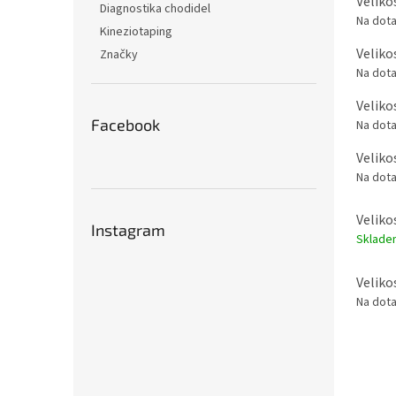
Veliko
Diagnostika chodidel
Na dot
Kineziotaping
Veliko
Značky
Na dot
Veliko
Facebook
Na dot
Veliko
Na dot
Veliko
Instagram
Sklad
Veliko
Na dot