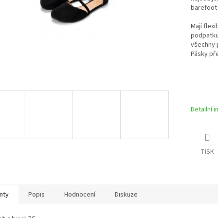
barefoot 
Mají flex
podpatku.
všechny p
Pásky pře
Detailní 
TISK
nty
Popis
Hodnocení
Diskuze