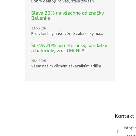
Dobrý den! :-)Pro vás, stálé zákazn...
Sleva 20% na všechno od značky
BeLenka
13.5.2026
Pro všechny naše věrné zákazníky má...
SLEVA 20% na celoročky, sandálky
a balerínky zn. LURCHI!!!
28.4.2026
Všem našim věrným zákazníkům sdílím...
Z
á
p
a
t
Kontakt
í
info
@