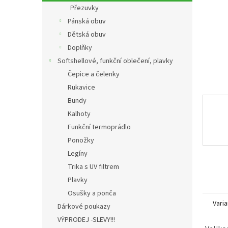
n
Přezuvky
e
Pánská obuv
l
Dětská obuv
Doplňky
Softshellové, funkční oblečení, plavky
Čepice a čelenky
Rukavice
Bundy
Kalhoty
Funkční termoprádlo
Ponožky
Legíny
Trika s UV filtrem
Plavky
Osušky a ponča
Varia
Dárkové poukazy
VÝPRODEJ -SLEVY!!!