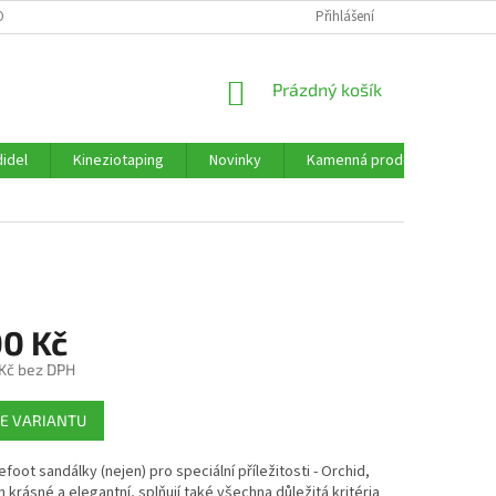
ORMULÁŘE KE STAŽENÍ
OBCHODNÍ PODMÍNKY
Přihlášení
PODMÍNKY OCHRANY 
NÁKUPNÍ
Prázdný košík
KOŠÍK
idel
Kineziotaping
Novinky
Kamenná prodejna
Re
00 Kč
 Kč bez DPH
E VARIANTU
foot sandálky (nejen) pro speciální příležitosti - Orchid,
n krásné a elegantní, splňují také všechna důležitá kritéria