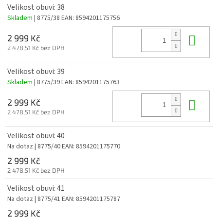
Velikost obuvi: 38
Skladem
| 8775/38
EAN:
8594201175756
Do 
2 999 Kč
2 478,51 Kč bez DPH
Velikost obuvi: 39
Skladem
| 8775/39
EAN:
8594201175763
Do 
2 999 Kč
2 478,51 Kč bez DPH
Velikost obuvi: 40
Na dotaz
| 8775/40
EAN:
8594201175770
2 999 Kč
2 478,51 Kč bez DPH
Velikost obuvi: 41
Na dotaz
| 8775/41
EAN:
8594201175787
2 999 Kč