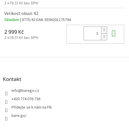
2 478,51 Kč bez DPH
Velikost obuvi: 42
Skladem
| 8775/42
EAN:
8594201175794
Do 
2 999 Kč
2 478,51 Kč bez DPH
Z
á
p
a
Kontakt
t
info
@
barego.cz
í
+420 774 076 736
Přidejte se k nám na FB
bare.go/