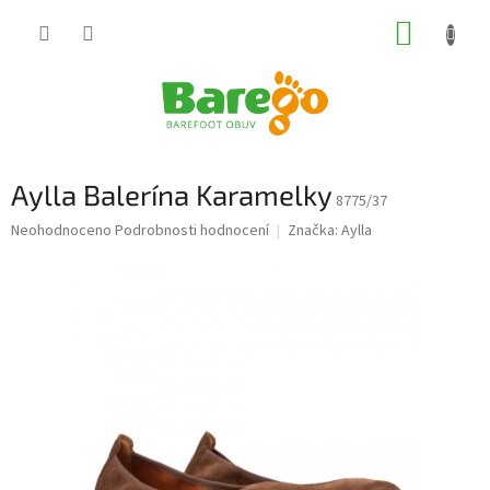
Přejít
NÁKUP
na
obsah
KOŠÍK
Aylla Balerína Karamelky
8775/37
Průměrné
Neohodnoceno
Podrobnosti hodnocení
Značka:
Aylla
hodnocení
produktu
je
0,0
z
5
hvězdiček.