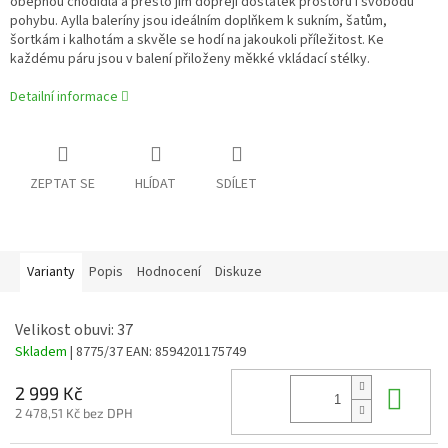
obepnou chodidla a přesto jim dopřejí dostatek prostoru i svobodu
pohybu. Aylla baleríny jsou ideálním doplňkem k sukním, šatům,
šortkám i kalhotám a skvěle se hodí na jakoukoli příležitost. Ke
každému páru jsou v balení přiloženy měkké vkládací stélky.
Detailní informace
ZEPTAT SE
HLÍDAT
SDÍLET
Varianty
Popis
Hodnocení
Diskuze
Velikost obuvi: 37
Skladem
| 8775/37
EAN:
8594201175749
Do 
2 999 Kč
2 478,51 Kč bez DPH