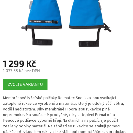
1 299 Kč
1 073,55 Kč bez DPH
Měrná
ZVOLTE VARIANTU
cena:
Membránové lyžařské palčáky Reimatec Snoukka jsou vynikající
zateplené rukavice vyrobené z materiálu, který je odolný vůči větru,
vodě i nečistotám. Díky membráně Hipora jsou rukavice plně
nepromokavé a současně prodyšné, díky zateplení PrimaLoft a
fleecové podšívce výborně hřejí. Na dlaních a na palcích je použit
zesílený odolný materiál. Na zápěstí se rukavice se stahují pomocí
pásků s přezkou, lem rukavic lze stáhnout pomocí šňůrek s brzdičkou.