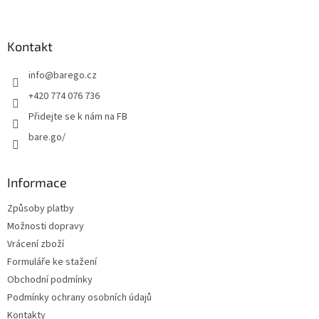
á
p
a
Kontakt
t
info
@
barego.cz
í
+420 774 076 736
Přidejte se k nám na FB
bare.go/
Informace
Způsoby platby
Možnosti dopravy
Vrácení zboží
Formuláře ke stažení
Obchodní podmínky
Podmínky ochrany osobních údajů
Kontakty