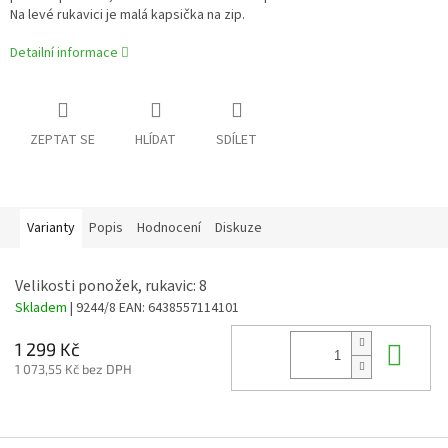
Na levé rukavici je malá kapsička na zip.
Detailní informace
ZEPTAT SE
HLÍDAT
SDÍLET
Varianty
Popis
Hodnocení
Diskuze
Velikosti ponožek, rukavic: 8
Skladem
| 9244/8
EAN:
6438557114101
Do 
1 299 Kč
1 073,55 Kč bez DPH
Z