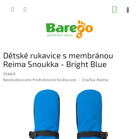
Přejít
NÁKUP
na
obsah
KOŠÍK
Dětské rukavice s membránou
Reima Snoukka - Bright Blue
9244/8
Průměrné
Neohodnoceno
Podrobnosti hodnocení
Značka:
Reima
hodnocení
produktu
je
0,0
z
5
hvězdiček.