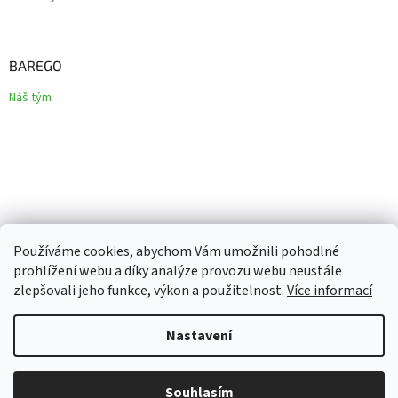
BAREGO
Náš tým
Používáme cookies, abychom Vám umožnili pohodlné
prohlížení webu a díky analýze provozu webu neustále
zlepšovali jeho funkce, výkon a použitelnost.
Více informací
Vytvořil Shoptet
Nastavení
Copyright 2026
Barego
. Všechna práva vyhrazena.
Upravit
Souhlasím
nastavení cookies