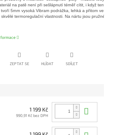
eriál na patě není při sešlápnutí téměř cítit, i když tento vjem je individ
tvoří 5mm vysoká Vibram podrážka, lehká a přitom velmi ohebná s dlouho
 skvělé termoregulační vlastnosti. Na nártu jsou pružné gumičky pro le
informace
ZEPTAT SE
HLÍDAT
SDÍLET
Do košíku
1 199 Kč
990,91 Kč bez DPH
Do košíku
1 199 Kč