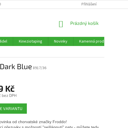
ORMULÁŘE KE STAŽENÍ
OBCHODNÍ PODMÍNKY
Přihlášení
PODMÍNKY OCHRANY 
NÁKUPNÍ
Prázdný košík
KOŠÍK
idel
Kineziotaping
Novinky
Kamenná prodejna
Re
Dark Blue
8917/36
9 Kč
č bez DPH
E VARIANTU
ovinka od chorvatské značky Froddo! 
í přezuvky s možností "sešlápnutí" paty - můžete tedy dle libosti nosit