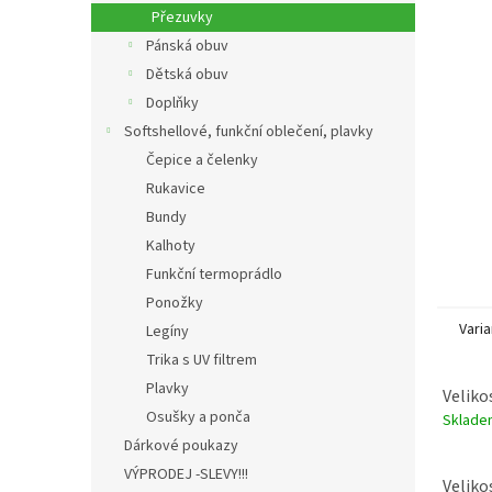
n
Přezuvky
e
Pánská obuv
l
Dětská obuv
Doplňky
Softshellové, funkční oblečení, plavky
Čepice a čelenky
Rukavice
Bundy
Kalhoty
Funkční termoprádlo
Ponožky
Varia
Legíny
Trika s UV filtrem
Plavky
Veliko
Osušky a ponča
Sklad
Dárkové poukazy
VÝPRODEJ -SLEVY!!!
Veliko