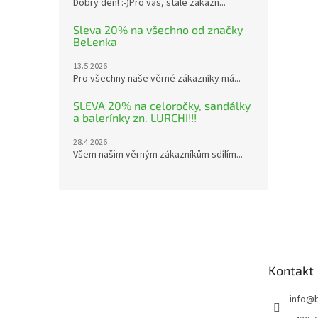
Dobrý den! :-)Pro vás, stálé zákazn...
Sleva 20% na všechno od značky
BeLenka
13.5.2026
Pro všechny naše věrné zákazníky má...
SLEVA 20% na celoročky, sandálky
a balerínky zn. LURCHI!!!
28.4.2026
Všem našim věrným zákazníkům sdílím...
Z
á
p
a
t
Kontakt
í
info
@