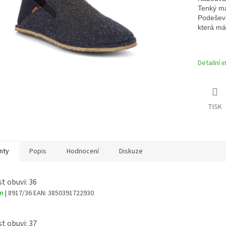
Tenký mat
Podešev 
která má
Detailní 
TISK
nty
Popis
Hodnocení
Diskuze
st obuvi: 36
em
| 8917/36
EAN:
3850391722930
st obuvi: 37