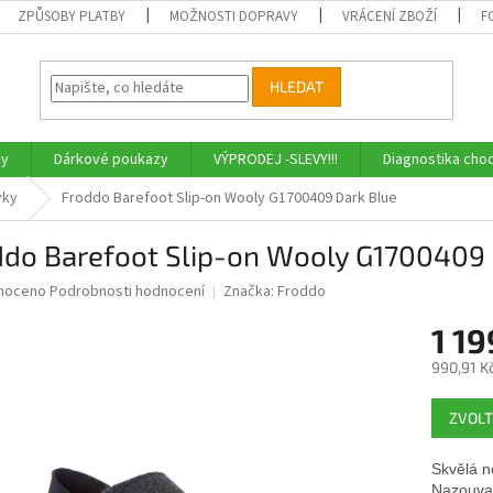
ZPŮSOBY PLATBY
MOŽNOSTI DOPRAVY
VRÁCENÍ ZBOŽÍ
F
HLEDAT
ky
Dárkové poukazy
VÝPRODEJ -SLEVY!!!
Diagnostika chod
vky
Froddo Barefoot Slip-on Wooly G1700409 Dark Blue
ddo Barefoot Slip-on Wooly G1700409 
né
noceno
Podrobnosti hodnocení
Značka:
Froddo
ní
1 19
u
990,91 K
Měrná
ZVOLT
cena:
ek.
Skvělá n
Nazouvac