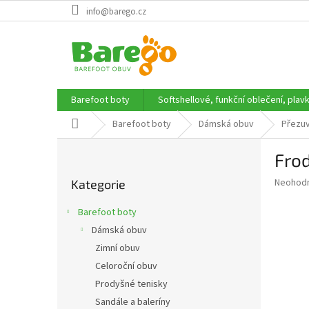
Přejít
info@barego.cz
na
obsah
Barefoot boty
Softshellové, funkční oblečení, plav
Domů
Barefoot boty
Dámská obuv
Přezu
P
Fro
o
Přeskočit
s
Průměr
Neohod
Kategorie
kategorie
t
hodnoce
r
produkt
Barefoot boty
a
je
Dámská obuv
0,0
n
z
Zimní obuv
n
5
í
Celoroční obuv
hvězdič
p
Prodyšné tenisky
a
Sandále a baleríny