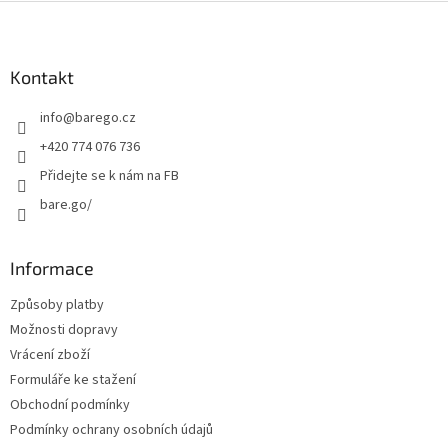
Z
á
p
a
Kontakt
t
info
@
barego.cz
í
+420 774 076 736
Přidejte se k nám na FB
bare.go/
Informace
Způsoby platby
Možnosti dopravy
Vrácení zboží
Formuláře ke stažení
Obchodní podmínky
Podmínky ochrany osobních údajů