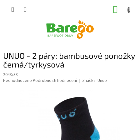
Přejít
NÁKUP
na
obsah
KOŠÍK
UNUO - 2 páry: bambusové ponožky
černá/tyrkysová
2043/33
Průměrné
Neohodnoceno
Podrobnosti hodnocení
Značka:
Unuo
hodnocení
produktu
je
0,0
z
5
hvězdiček.