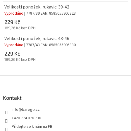
Velikosti ponožek, rukavic: 39-42
Vyprodáno
| 7787/39
EAN:
8585055905323
229 Kč
189,26 Kč bez DPH
Velikosti ponožek, rukavic: 43-46
Vyprodáno
| 7787/43
EAN:
8585055905330
229 Kč
189,26 Kč bez DPH
Z
á
p
a
Kontakt
t
info
@
barego.cz
í
+420 774 076 736
Přidejte se k nám na FB