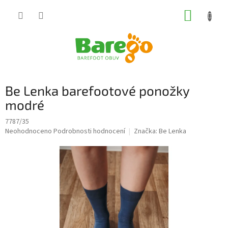
Přejít
NÁKUP
na
obsah
KOŠÍK
Be Lenka barefootové ponožky
modré
7787/35
Průměrné
Neohodnoceno
Podrobnosti hodnocení
Značka:
Be Lenka
hodnocení
produktu
je
0,0
z
5
hvězdiček.