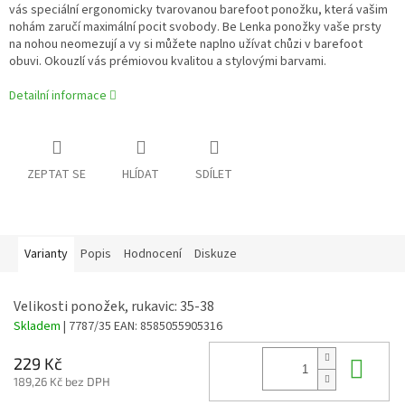
vás speciální ergonomicky tvarovanou barefoot ponožku, která vašim
nohám zaručí maximální pocit svobody. Be Lenka ponožky vaše prsty
na nohou neomezují a vy si můžete naplno užívat chůzi v barefoot
obuvi. Okouzlí vás prémiovou kvalitou a stylovými barvami.
Detailní informace
ZEPTAT SE
HLÍDAT
SDÍLET
Varianty
Popis
Hodnocení
Diskuze
Velikosti ponožek, rukavic: 35-38
Skladem
| 7787/35
EAN:
8585055905316
Do 
229 Kč
189,26 Kč bez DPH