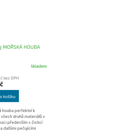
g MOŘSKÁ HOUBA
Skladem
Kč bez DPH
č
o košíku
 houba perfektní k
í všech druhů materiálů v
aci především s čisticí
a dalšími pečujícími
vky, jako jsou například