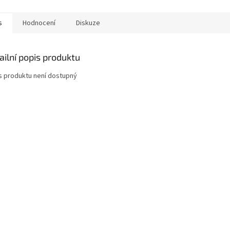
 Díky pórovité struktuře...
s
Hodnocení
Diskuze
ailní popis produktu
s produktu není dostupný