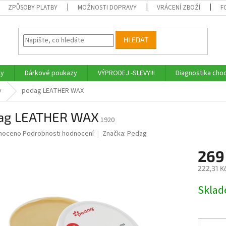
ZPŮSOBY PLATBY
MOŽNOSTI DOPRAVY
VRÁCENÍ ZBOŽÍ
F
HLEDAT
ky
Dárkové poukazy
VÝPRODEJ -SLEVY!!!
Diagnostika chod
v
pedag LEATHER WAX
ag LEATHER WAX
1920
né
noceno
Podrobnosti hodnocení
Značka:
Pedag
ní
269
u
222,31 K
Měrná
Skla
cena:
ek.