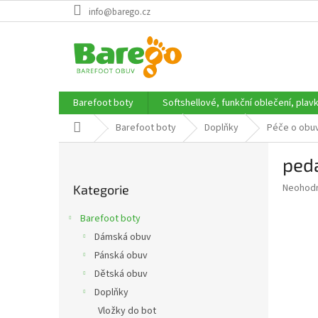
Přejít
info@barego.cz
na
obsah
Barefoot boty
Softshellové, funkční oblečení, plav
Domů
Barefoot boty
Doplňky
Péče o obu
P
ped
o
Přeskočit
s
Průměr
Neohod
Kategorie
kategorie
t
hodnoce
r
produkt
Barefoot boty
a
je
Dámská obuv
0,0
n
z
Pánská obuv
n
5
í
Dětská obuv
hvězdič
p
Doplňky
a
Vložky do bot