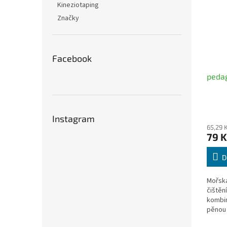
Kineziotaping
Značky
Facebook
peda
Instagram
65,29 
79 K
D
Mořská
čištěn
kombin
pěnou 
přípra