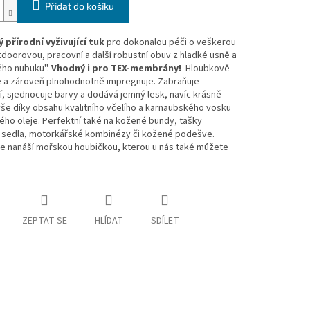
Přidat do košíku
 přírodní vyživující tuk
pro dokonalou péči o veškerou
tdoorovou, pracovní a další robustní obuv z hladké usně a
ho nubuku''.
Vhodný i pro TEX-membrány!
Hloubkově
 a zároveň plnohodnotně impregnuje. Zabraňuje
, sjednocuje barvy a dodává jemný lesk, navíc krásně
vše díky obsahu kvalitního včelího a karnaubského vosku
ého oleje. Perfektní také na kožené bundy, tašky
 sedla, motorkářské kombinézy či kožené podešve.
se nanáší mořskou houbičkou, kterou u nás také můžete
.
ZEPTAT SE
HLÍDAT
SDÍLET