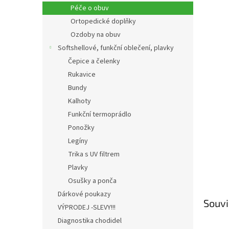
n
Péče o obuv
e
Ortopedické doplňky
l
Ozdoby na obuv
Softshellové, funkční oblečení, plavky
Čepice a čelenky
Rukavice
Bundy
Kalhoty
Funkční termoprádlo
Ponožky
Legíny
Trika s UV filtrem
Plavky
Osušky a ponča
Dárkové poukazy
Souvi
VÝPRODEJ -SLEVY!!!
Diagnostika chodidel