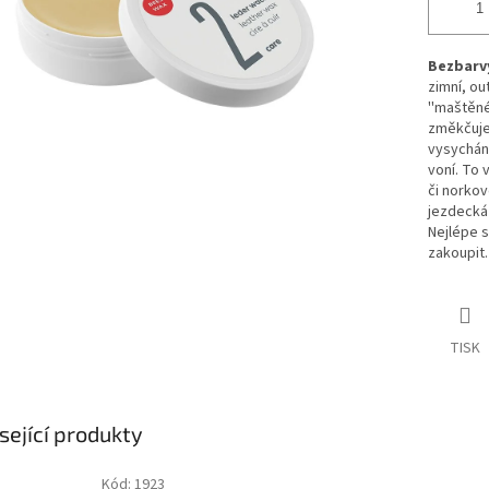
Bezbarvý
zimní, ou
''maštěné
změkčuje
vysychání
voní. To 
či norkov
jezdecká
Nejlépe 
zakoupit
TISK
sející produkty
Kód:
1923