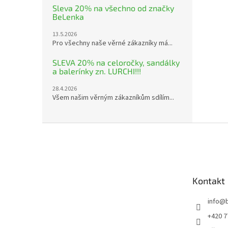
Sleva 20% na všechno od značky
BeLenka
13.5.2026
Pro všechny naše věrné zákazníky má...
SLEVA 20% na celoročky, sandálky
a balerínky zn. LURCHI!!!
28.4.2026
Všem našim věrným zákazníkům sdílím...
Z
á
p
a
t
Kontakt
í
info
@
+420 7