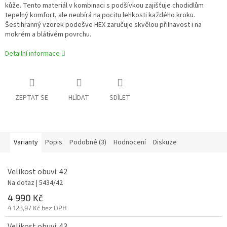
kůže. Tento materiál v kombinaci s podšívkou zajišťuje chodidlům
tepelný komfort, ale neubírá na pocitu lehkosti každého kroku.
Šestihranný vzorek podešve HEX zaručuje skvělou přilnavost i na
mokrém a blátivém povrchu.
Detailní informace
ZEPTAT SE
HLÍDAT
SDÍLET
Varianty
Popis
Podobné (3)
Hodnocení
Diskuze
Velikost obuvi: 42
Na dotaz
| 5434/42
4 990 Kč
4 123,97 Kč bez DPH
Velikost obuvi: 43