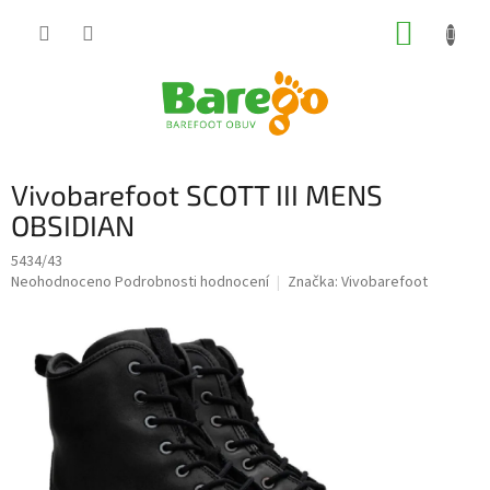
Přejít
NÁKUP
na
obsah
KOŠÍK
Vivobarefoot SCOTT III MENS
OBSIDIAN
5434/43
Průměrné
Neohodnoceno
Podrobnosti hodnocení
Značka:
Vivobarefoot
hodnocení
produktu
je
0,0
z
5
hvězdiček.