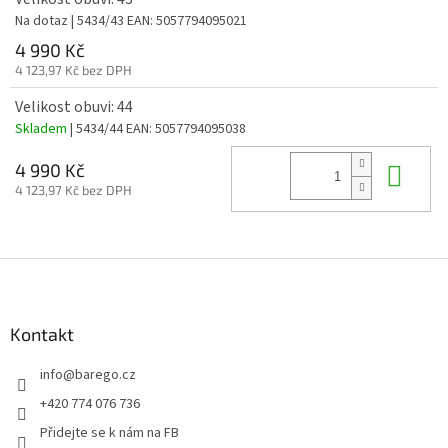
Na dotaz
| 5434/43
EAN:
5057794095021
4 990 Kč
4 123,97 Kč bez DPH
Velikost obuvi: 44
Skladem
| 5434/44
EAN:
5057794095038
Do 
4 990 Kč
4 123,97 Kč bez DPH
Z
á
p
a
Kontakt
t
info
@
barego.cz
í
+420 774 076 736
Přidejte se k nám na FB