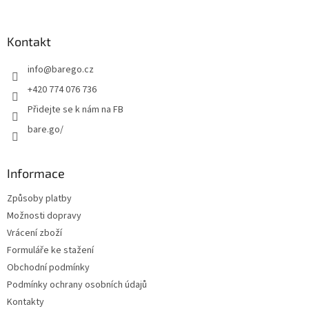
á
p
a
Kontakt
t
info
@
barego.cz
í
+420 774 076 736
Přidejte se k nám na FB
bare.go/
Informace
Způsoby platby
Možnosti dopravy
Vrácení zboží
Formuláře ke stažení
Obchodní podmínky
Podmínky ochrany osobních údajů
Kontakty