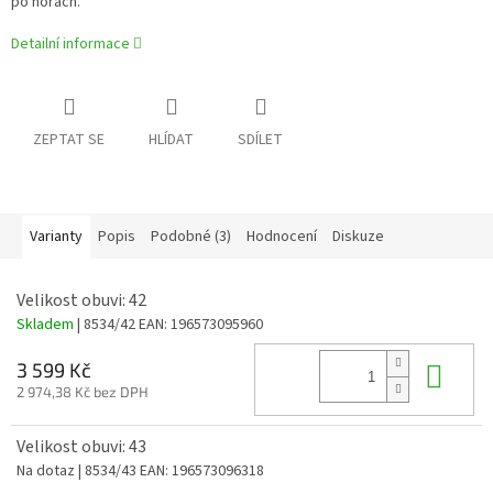
po horách.
Detailní informace
ZEPTAT SE
HLÍDAT
SDÍLET
Varianty
Popis
Podobné (3)
Hodnocení
Diskuze
Velikost obuvi: 42
Skladem
| 8534/42
EAN:
196573095960
Do 
3 599 Kč
2 974,38 Kč bez DPH
Velikost obuvi: 43
Na dotaz
| 8534/43
EAN:
196573096318