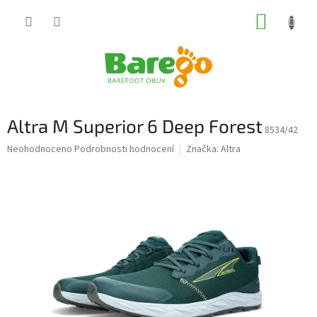
Přejít
NÁKUP
na
obsah
KOŠÍK
Altra M Superior 6 Deep Forest
8534/42
Průměrné
Neohodnoceno
Podrobnosti hodnocení
Značka:
Altra
hodnocení
produktu
je
0,0
z
5
hvězdiček.