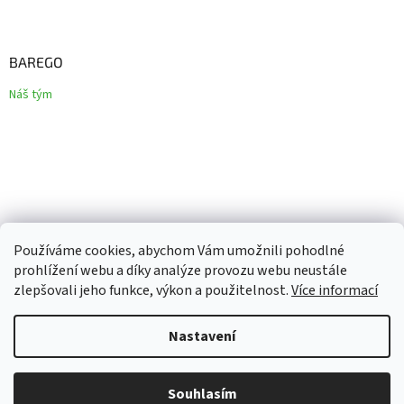
BAREGO
Náš tým
Používáme cookies, abychom Vám umožnili pohodlné
prohlížení webu a díky analýze provozu webu neustále
zlepšovali jeho funkce, výkon a použitelnost.
Více informací
Vytvořil Shoptet
Nastavení
Copyright 2026
Barego
. Všechna práva vyhrazena.
Upravit
Souhlasím
nastavení cookies