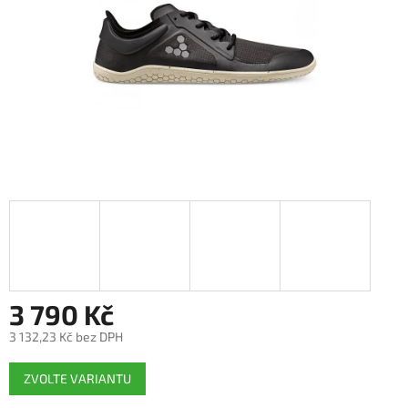
3 790 Kč
3 132,23 Kč bez DPH
Měrná
ZVOLTE VARIANTU
cena: