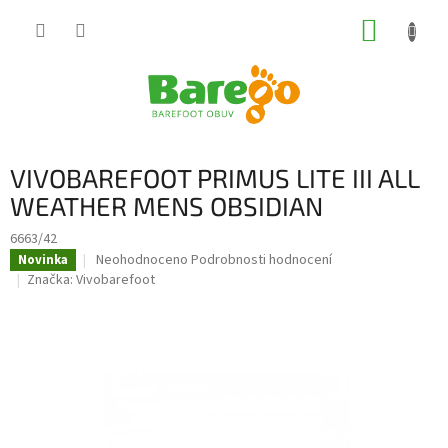
Přejít
NÁKUP
na
obsah
KOŠÍK
VIVOBAREFOOT PRIMUS LITE III ALL
WEATHER MENS OBSIDIAN
6663/42
Průměrné
Neohodnoceno
Podrobnosti hodnocení
Novinka
hodnocení
Značka:
Vivobarefoot
produktu
je
0,0
z
5
hvězdiček.