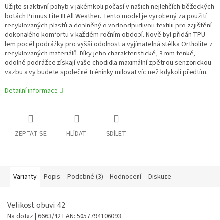
Užijte si aktivní pohyb v jakémkoli počasí v našich nejlehčích běžeckých
botách Primus Lite III All Weather. Tento model je vyrobený za použití
recyklovaných plastů a doplněný o vodoodpudivou textilii pro zajištění
dokonalého komfortu v každém ročním období. Nově byl přidán TPU
lem podél podrážky pro vyšší odolnost a vyjímatelná stélka Ortholite z
recyklovaných materiálů. Díky jeho charakteristické, 3 mm tenké,
odolné podrážce získají vaše chodidla maximální zpětnou senzorickou
vazbu a vy budete společné tréninky milovat víc než kdykoli předtím.
Detailní informace
ZEPTAT SE
HLÍDAT
SDÍLET
Varianty
Popis
Podobné (3)
Hodnocení
Diskuze
Velikost obuvi: 42
Na dotaz
| 6663/42
EAN:
5057794106093