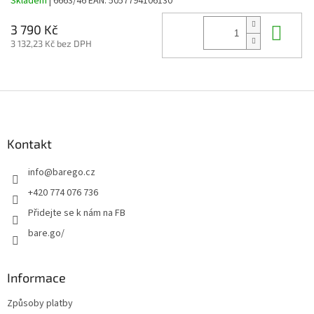
Skladem
| 6663/46
EAN:
5057794106130
Do 
3 790 Kč
3 132,23 Kč bez DPH
Z
á
p
a
Kontakt
t
info
@
barego.cz
í
+420 774 076 736
Přidejte se k nám na FB
bare.go/
Informace
Způsoby platby