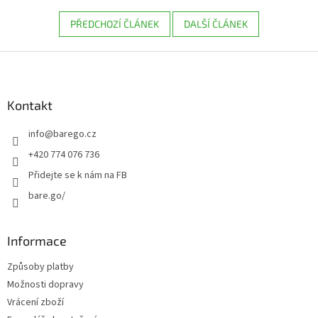
PŘEDCHOZÍ ČLÁNEK
DALŠÍ ČLÁNEK
Z
á
p
a
Kontakt
t
info
@
barego.cz
í
+420 774 076 736
Přidejte se k nám na FB
bare.go/
Informace
Způsoby platby
Možnosti dopravy
Vrácení zboží