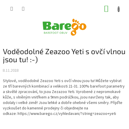
Přejít
NÁKUP
na
obsah
KOŠÍK
Voděodolné Zeazoo Yeti s ovčí vlnou
jsou tu! :-)
8.11.2018
Stylové, voděodolné Zeazoo Yeti s ovčí vlnou jsou tu! Můžete vybírat
ze tří barevných kombinací a velikosti 21-31. 100% barefoot parametry
a skvělé zpracování, to jsou Zezazoo Yeti. Vyrobené z nepromokavé
kůže, s vlněným vnitřkem a 9mm podrážkou, jsou navrženy tak, aby
odolaly i velké zimě! Jsou lehké a dobře ohebné všemi směry. Přijďte
vyzkoušet do kamenné prodejny či objednejte na
odkaze: https://www.barego.cz/vyhledavani/?string=zeazoo+yeti