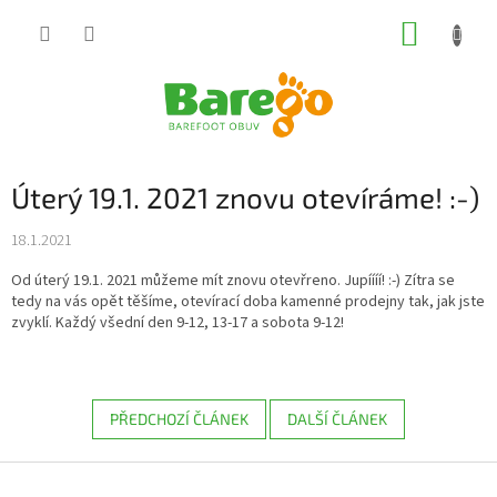
Přejít
NÁKUP
na
obsah
KOŠÍK
Úterý 19.1. 2021 znovu otevíráme! :-)
18.1.2021
Od úterý 19.1. 2021 můžeme mít znovu otevřreno. Jupíííí! :-) Zítra se
tedy na vás opět těšíme, otevírací doba kamenné prodejny tak, jak jste
zvyklí. Každý všední den 9-12, 13-17 a sobota 9-12!
PŘEDCHOZÍ ČLÁNEK
DALŠÍ ČLÁNEK
Z
á