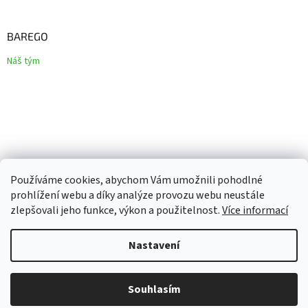
BAREGO
Náš tým
Používáme cookies, abychom Vám umožnili pohodlné
prohlížení webu a díky analýze provozu webu neustále
zlepšovali jeho funkce, výkon a použitelnost.
Více informací
Vytvořil Shoptet
Nastavení
Copyright 2026
Barego
. Všechna práva vyhrazena.
Upravit
Souhlasím
nastavení cookies