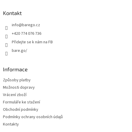
p
a
Kontakt
t
info
@
barego.cz
í
+420 774 076 736
Přidejte se k nám na FB
bare.go/
Informace
Způsoby platby
Možnosti dopravy
Vrácení zboží
Formuláře ke stažení
Obchodní podmínky
Podmínky ochrany osobních údajů
Kontakty