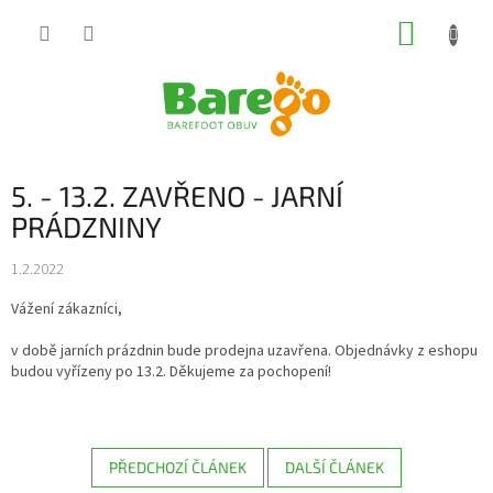
Přejít
NÁKUP
na
obsah
KOŠÍK
5. - 13.2. ZAVŘENO - JARNÍ
PRÁDZNINY
1.2.2022
Vážení zákazníci,
v době jarních prázdnin bude prodejna uzavřena. Objednávky z eshopu
budou vyřízeny po 13.2. Děkujeme za pochopení!
PŘEDCHOZÍ ČLÁNEK
DALŠÍ ČLÁNEK