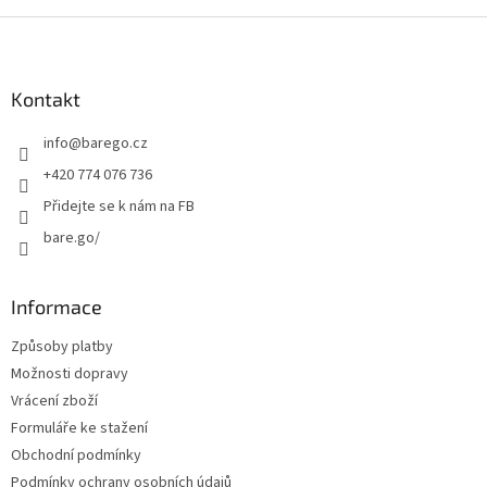
Z
á
p
a
Kontakt
t
info
@
barego.cz
í
+420 774 076 736
Přidejte se k nám na FB
bare.go/
Informace
Způsoby platby
Možnosti dopravy
Vrácení zboží
Formuláře ke stažení
Obchodní podmínky
Podmínky ochrany osobních údajů