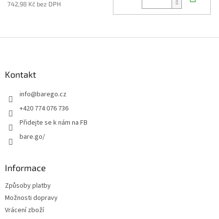
742,98 Kč bez DPH
Z
á
p
a
Kontakt
t
info
@
barego.cz
í
+420 774 076 736
Přidejte se k nám na FB
bare.go/
Informace
Způsoby platby
Možnosti dopravy
Vrácení zboží