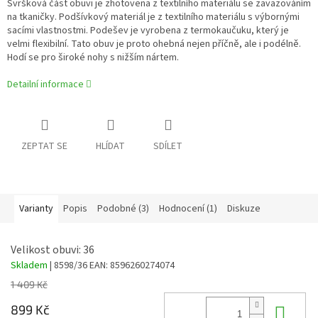
Svršková část obuvi je zhotovena z textilního materiálu se zavazováním
na tkaničky. Podšívkový materiál
je z textilního materiálu s výbornými
sacími vlastnostmi
. Podešev je vyrobena z termokaučuku, který je
velmi flexibilní. Tato obuv je proto ohebná nejen příčně, ale i podélně.
Hodí se pro široké nohy s nižším nártem.
Detailní informace
ZEPTAT SE
HLÍDAT
SDÍLET
Varianty
Popis
Podobné (3)
Hodnocení (1)
Diskuze
Velikost obuvi: 36
Skladem
| 8598/36
EAN:
8596260274074
1 409 Kč
Do 
899 Kč