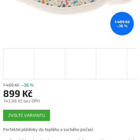
1 409 Kč
–36 %
1 409 Kč
–36 %
899 Kč
742,98 Kč bez DPH
Měrná
ZVOLTE VARIANTU
cena:
Perfektní plátěnky do teplého a suchého počasí.