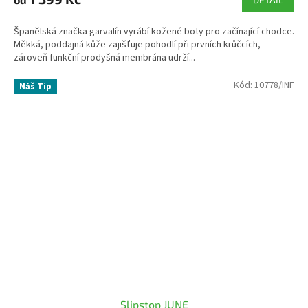
Španělská značka garvalín vyrábí kožené boty pro začínající chodce.
Měkká, poddajná kůže zajišťuje pohodlí při prvních krůčcích,
zároveň funkční prodyšná membrána udrží...
Kód:
10778/INF
Náš Tip
Slipstop JUNE