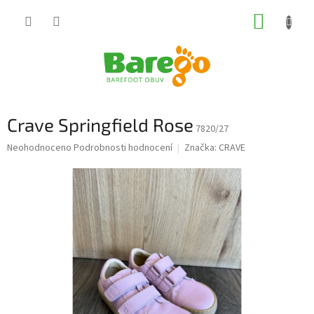
Přejít
NÁKUP
na
obsah
KOŠÍK
Crave Springfield Rose
7820/27
Průměrné
Neohodnoceno
Podrobnosti hodnocení
Značka:
CRAVE
hodnocení
produktu
je
0,0
z
5
hvězdiček.