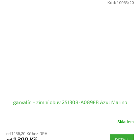
Kód:
10063/20
garvalín - zimní obuv 251308-A089FB Azul Marino
Skladem
od 1 156,20 Kč bez DPH
1 399 Kč
od
DETAIL