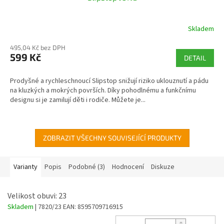
Skladem
495,04 Kč bez DPH
599 Kč
DETAIL
Prodyšné a rychleschnoucí Slipstop snižují riziko uklouznutí a pádu
na kluzkých a mokrých površích. Díky pohodlnému a funkčnímu
designu si je zamilují děti i rodiče. Můžete je...
ZOBRAZIT VŠECHNY SOUVISEJÍCÍ PRODUKTY
Varianty
Popis
Podobné (3)
Hodnocení
Diskuze
Velikost obuvi: 23
Skladem
| 7820/23
EAN:
8595709716915