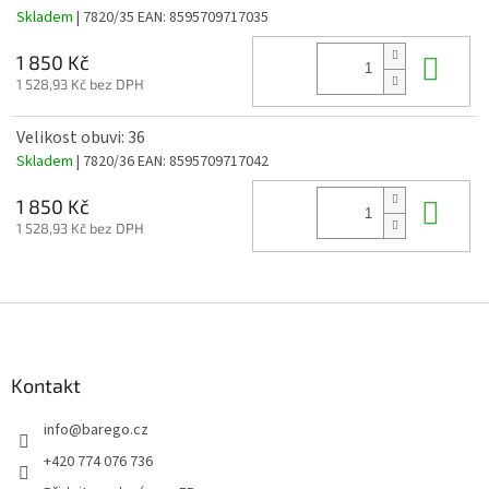
Skladem
| 7820/35
EAN:
8595709717035
Do 
1 850 Kč
1 528,93 Kč bez DPH
Velikost obuvi: 36
Skladem
| 7820/36
EAN:
8595709717042
Do 
1 850 Kč
1 528,93 Kč bez DPH
Z
á
p
a
Kontakt
t
info
@
barego.cz
í
+420 774 076 736