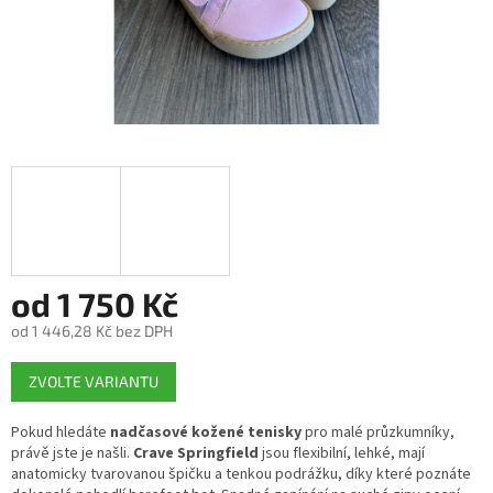
od
1 750 Kč
od
1 446,28 Kč
bez DPH
Měrná
ZVOLTE VARIANTU
cena:
Pokud hledáte
nadčasové kožené tenisky
pro malé průzkumníky,
právě jste je našli.
Crave Springfield
jsou flexibilní, lehké, mají
anatomicky tvarovanou špičku a tenkou podrážku, díky které poznáte