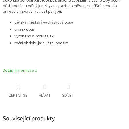
dokonalé pohodlí barefoot bot. Snadné zapínání na suché zipy ocení
děti i rodiče. Teď už jen zbývá vyrazit do města, na hřiště nebo do
přírody a užívat si volnost pohybu.
dětská městská vycházková obuv
unisex obuv
vyrobeno v Portugalsku
roční období: jaro, léto, podzim
Detailní informace
ZEPTAT SE
HLÍDAT
SDÍLET
Související produkty