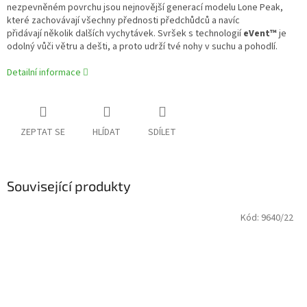
nezpevněném povrchu jsou nejnovější generací modelu Lone Peak,
které zachovávají všechny přednosti předchůdců a navíc
přidávají několik dalších vychytávek. Svršek s technologií
eVent™
je
odolný vůči větru a dešti, a proto udrží tvé nohy v suchu a pohodlí.
Detailní informace
ZEPTAT SE
HLÍDAT
SDÍLET
Související produkty
Kód:
9640/22