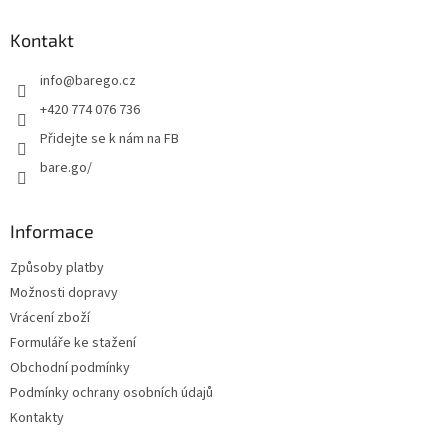
p
a
Kontakt
t
info
@
barego.cz
í
+420 774 076 736
Přidejte se k nám na FB
bare.go/
Informace
Způsoby platby
Možnosti dopravy
Vrácení zboží
Formuláře ke stažení
Obchodní podmínky
Podmínky ochrany osobních údajů
Kontakty