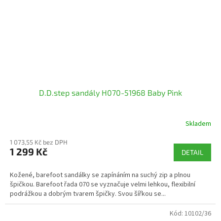
D.D.step sandály H070-51968 Baby Pink
Skladem
1 073,55 Kč bez DPH
1 299 Kč
DETAIL
Kožené, barefoot sandálky se zapínáním na suchý zip a plnou
špičkou. Barefoot řada 070 se vyznačuje velmi lehkou, flexibilní
podrážkou a dobrým tvarem špičky. Svou šířkou se...
Kód:
10102/36