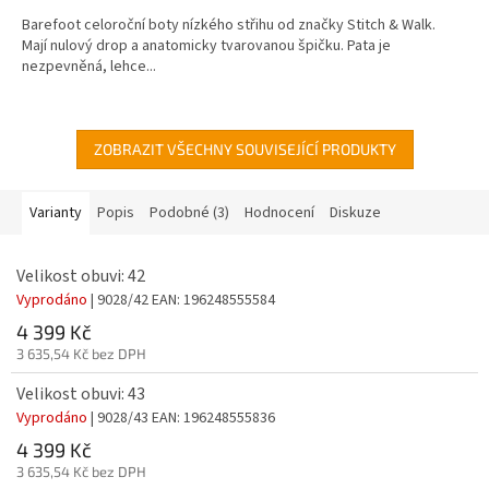
Barefoot celoroční boty nízkého střihu od značky Stitch & Walk.
Mají nulový drop a anatomicky tvarovanou špičku. Pata je
nezpevněná, lehce...
ZOBRAZIT VŠECHNY SOUVISEJÍCÍ PRODUKTY
Varianty
Popis
Podobné (3)
Hodnocení
Diskuze
Velikost obuvi: 42
Vyprodáno
| 9028/42
EAN:
196248555584
4 399 Kč
3 635,54 Kč bez DPH
Velikost obuvi: 43
Vyprodáno
| 9028/43
EAN:
196248555836
4 399 Kč
3 635,54 Kč bez DPH