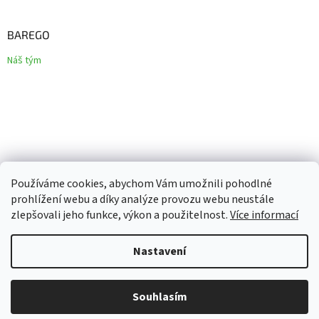
BAREGO
Náš tým
Používáme cookies, abychom Vám umožnili pohodlné
prohlížení webu a díky analýze provozu webu neustále
zlepšovali jeho funkce, výkon a použitelnost.
Více informací
Vytvořil Shoptet
Nastavení
Copyright 2026
Barego
. Všechna práva vyhrazena.
Upravit
Souhlasím
nastavení cookies