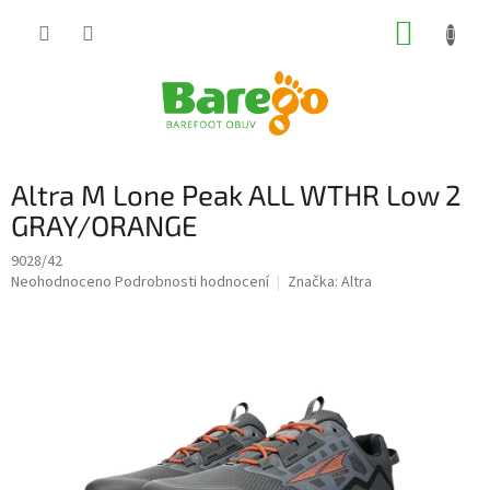
Přejít
NÁKUP
na
obsah
KOŠÍK
Altra M Lone Peak ALL WTHR Low 2
GRAY/ORANGE
9028/42
Průměrné
Neohodnoceno
Podrobnosti hodnocení
Značka:
Altra
hodnocení
produktu
je
0,0
z
5
hvězdiček.