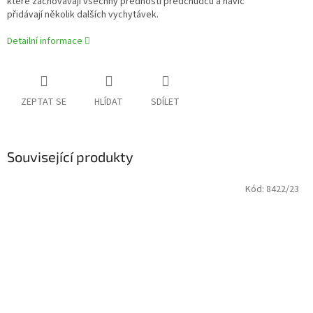
které zachovávají všechny přednosti předchůdců a navíc
přidávají několik dalších vychytávek.
Detailní informace
ZEPTAT SE
HLÍDAT
SDÍLET
Související produkty
Kód:
8422/23