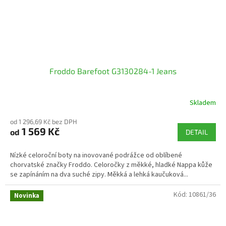
Froddo Barefoot G3130284-1 Jeans
Skladem
od 1 296,69 Kč bez DPH
1 569 Kč
od
DETAIL
Nízké celoroční boty na inovované podrážce od oblíbené
chorvatské značky Froddo. Celoročky z měkké, hladké Nappa kůže
se zapínáním na dva suché zipy. Měkká a lehká kaučuková...
Kód:
10861/36
Novinka