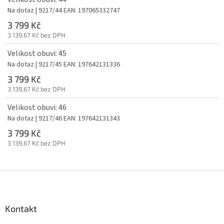
Na dotaz
| 9217/44
EAN:
197065332747
3 799 Kč
3 139,67 Kč bez DPH
Velikost obuvi: 45
Na dotaz
| 9217/45
EAN:
197642131336
3 799 Kč
3 139,67 Kč bez DPH
Velikost obuvi: 46
Na dotaz
| 9217/46
EAN:
197642131343
3 799 Kč
3 139,67 Kč bez DPH
Z
á
p
a
Kontakt
t