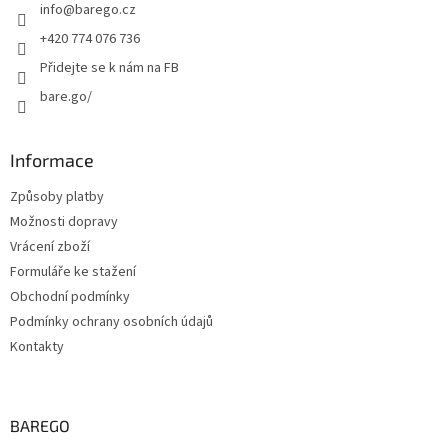
info
@
barego.cz
í
+420 774 076 736
Přidejte se k nám na FB
bare.go/
Informace
Způsoby platby
Možnosti dopravy
Vrácení zboží
Formuláře ke stažení
Obchodní podmínky
Podmínky ochrany osobních údajů
Kontakty
BAREGO