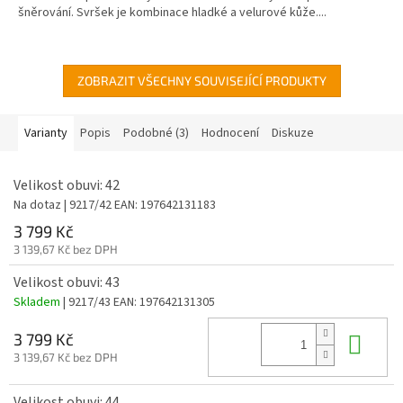
šněrování. Svršek je kombinace hladké a velurové kůže....
ZOBRAZIT VŠECHNY SOUVISEJÍCÍ PRODUKTY
Varianty
Popis
Podobné (3)
Hodnocení
Diskuze
Velikost obuvi: 42
Na dotaz
| 9217/42
EAN:
197642131183
3 799 Kč
3 139,67 Kč bez DPH
Velikost obuvi: 43
Skladem
| 9217/43
EAN:
197642131305
Do 
3 799 Kč
3 139,67 Kč bez DPH
Velikost obuvi: 44