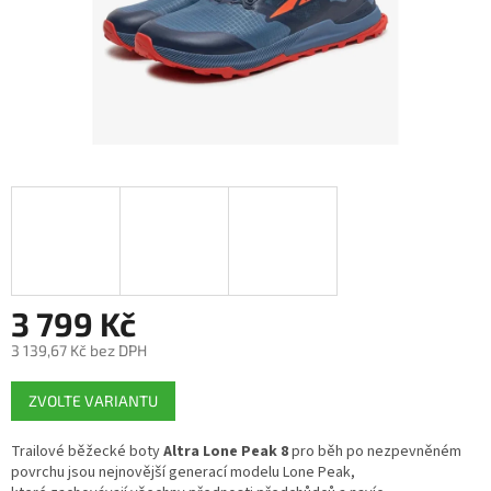
3 799 Kč
3 139,67 Kč bez DPH
Měrná
ZVOLTE VARIANTU
cena:
Trailové běžecké boty
Altra Lone Peak 8
pro běh po nezpevněném
povrchu jsou nejnovější generací modelu Lone Peak,