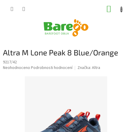
Přejít
NÁKUP
na
obsah
KOŠÍK
Altra M Lone Peak 8 Blue/Orange
9217/42
Průměrné
Neohodnoceno
Podrobnosti hodnocení
Značka:
Altra
hodnocení
produktu
je
0,0
z
5
hvězdiček.